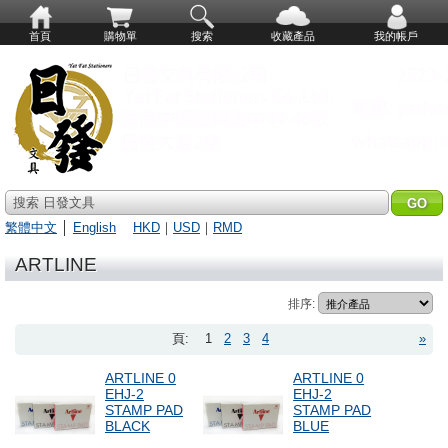
首頁
購物單
搜索
收藏產品
我的帳戶
搜索 日發文具
繁體中文
│
English
HKD
｜
USD
｜
RMD
ARTLINE
排序:
頁:
1
2
3
4
»
ARTLINE 0
ARTLINE 0
EHJ-2
EHJ-2
STAMP PAD
STAMP PAD
BLACK
BLUE