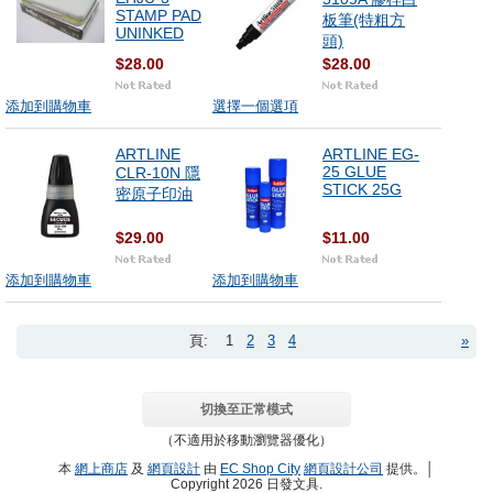
STAMP PAD
板筆(特粗方
UNINKED
頭)
$28.00
$28.00
添加到購物車
選擇一個選項
ARTLINE
ARTLINE EG-
25 GLUE
CLR-10N 隱
STICK 25G
密原子印油
$29.00
$11.00
添加到購物車
添加到購物車
頁:
1
2
3
4
»
切換至正常模式
（不適用於移動瀏覽器優化）
本
網上商店
及
網頁設計
由
EC Shop City
網頁設計公司
提供。│
Copyright 2026 日發文具.