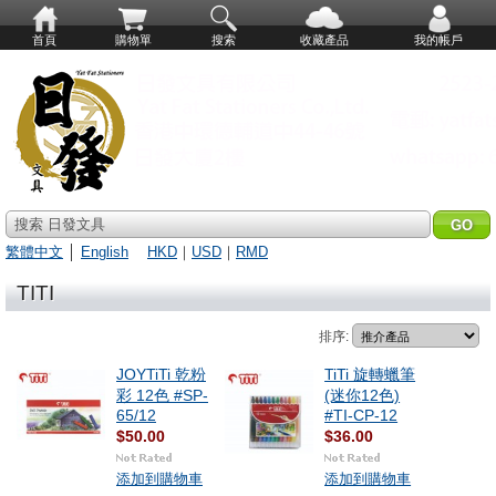
首頁
購物單
搜索
收藏產品
我的帳戶
搜索 日發文具
繁體中文
│
English
HKD
｜
USD
｜
RMD
TITI
排序:
JOYTiTi 乾粉
TiTi 旋轉蠟筆
彩 12色 #SP-
(迷你12色)
65/12
#TI-CP-12
$50.00
$36.00
添加到購物車
添加到購物車