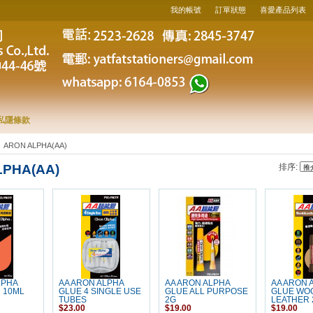
我的帳號
訂單狀態
喜愛產品列表
私隱條款
ARON ALPHA(AA)
LPHA(AA)
排序:
LPHA
AA ARON ALPHA
AA ARON ALPHA
AA ARON 
 10ML
GLUE 4 SINGLE USE
GLUE ALL PURPOSE
GLUE WO
TUBES
2G
LEATHER 
$23.00
$19.00
$19.00