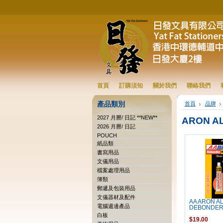
首頁
訂購須知
關於我們
聯絡我們
產品類別
首頁
品牌
2027 月曆/ 日記 **NEW**
ARON A
2026 月曆/ 日記
POUCH
紙品類
書寫用品
文儀用品
檔案處理用品
簿類
郵遞及包裝用品
文儀器材及配件
AA ARON A
電腦週邊產品
DEBONDER
白板
$19.00