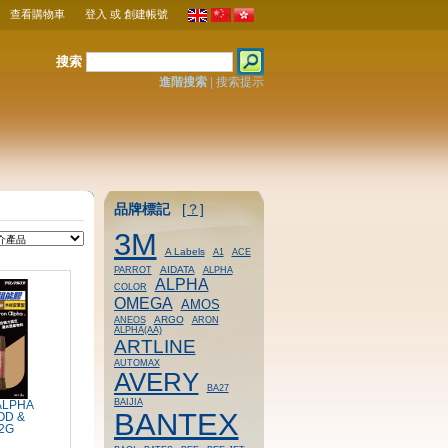
查看購物車
登入
或
創建帳號
搜索
進階搜索
|
搜索提示
品牌標記
[？]
3M
A Labels
A1
ACE
AIDATA
PARROT
ALPHA
ALPHA
COLOR
OMEGA
AMOS
ARGO
ANEOS
ARON
ALPHA(AA)
ARTLINE
AUTOMAX
AVERY
BA27
BAIJIA
ALPHA
BANTEX
OD &
2G