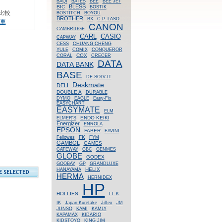
BAQI
BATES
BEE
BEE JET
BLESS
BIC
BOSTIK
比較
BOSTITCH
BOYOU
BROTHER
BX
C.P. LASO
車
CANON
CAMBRIDGE
CASIO
CARL
CAPWAY
CESS
CHUANG CHENG
YULE
COMIX
CONQUEROR
COX
CORAL
CRECER
DATA
DATA BANK
BASE
DE-SOLV-IT
Deskmate
DELI
DOUBLE A
DURABLE
DYMO
EAGLE
Easy-Fix
EASYCHART
EASYMATE
ELM
ENDO KEIKI
ELMER'S
Energizer
ENROLA
EPSON
FABER
FAVINI
FK
Fellowes
FYM
GAMBOL
GAMES
GATEWAY
GBC
GENMES
GLOBE
GODEX
GOOBAY
GP
GRANDLUXE
HELIX
HANAYAMA
HERMA
HERNIDEX
HP
HOLLIES
I.L.K.
IK
Japan Kuretake
Jiffex
JM
JUNSO
KAMI
KAMLY
KAPAMAX
KIDARIO
KIDSTOYO
KING JIM