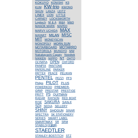
KOKUYO
KONISHI
KS
KW-trio
KUM
KWONG
SHUN
LANZA
LEITZ
LINEX
LION
LITTLE
CARNEY
LOCKSWORTH
Logitech
M & A
M&A
M&G
MANOK MARK
MAPED
MAX
MARVY UCHIDA
MISC
MILAN
MAYART
MIT
MONEYSCAN
MORN SUN
MONOPOLY
MOTARRO
MOTARBOARD
MOTOROLA
MUNGYO
MW
Nakabayashi Capaty
Needtek
NT
NIKKEN
NIPPO
OHTO
OPEN
OLYMPIA
OXFORD
PANFIX
PANTONE
PAPERLINE
PARKER
PATTEX
PEACE
PELIKAN
PENTEL
PEZZI
PFS
PILOT
PLUS
Philips
PREMIER-
POWERKOO
GRIP
PRESTAR
PRESTIGE
PS
QUITMAN
PRITT
RADAR
RAYSON
RED BOAT
SAKURA
SAN-X
RISE
SDI
SEDIA
SELLERY
SHINY
SHOGUN
SINAR
SPECTRA
SK STATIONERY
SERIES
SMART LABEL
SMARTMAX
SR
SRM
STABILO(天鵝牌)
STAEDTLER
STANLEY BOSTITCH
STZ