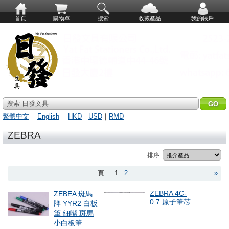
首頁
購物單
搜索
收藏產品
我的帳戶
搜索 日發文具
繁體中文
│
English
HKD
｜
USD
｜
RMD
ZEBRA
排序:
頁:
1
2
»
ZEBRA 4C-
ZEBEA 斑馬
0.7 原子筆芯
牌 YYR2 白板
筆 細嘴 斑馬
小白板筆