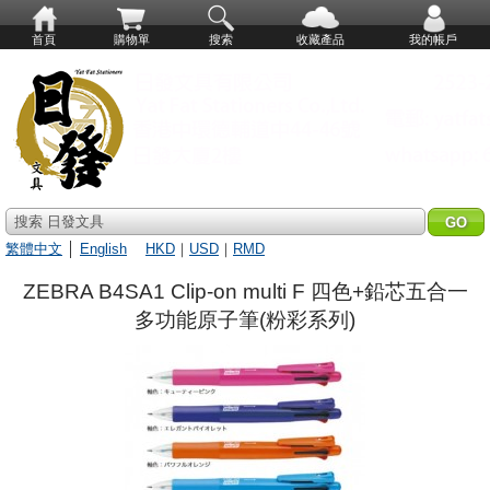
首頁
購物單
搜索
收藏產品
我的帳戶
搜索 日發文具
繁體中文
│
English
HKD
｜
USD
｜
RMD
ZEBRA B4SA1 Clip-on multi F 四色+鉛芯五合一
多功能原子筆(粉彩系列)