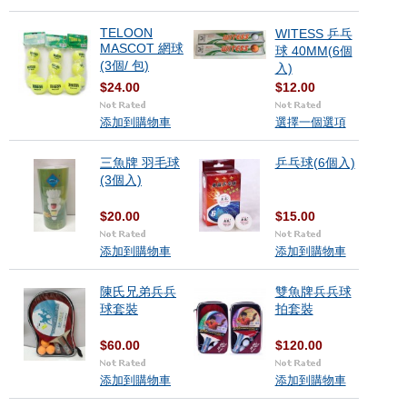
TELOON
WITESS 乒乓
MASCOT 網球
球 40MM(6個
(3個/ 包)
入)
$24.00
$12.00
添加到購物車
選擇一個選項
三魚牌 羽毛球
乒乓球(6個入)
(3個入)
$20.00
$15.00
添加到購物車
添加到購物車
陳氏兄弟兵兵
雙魚牌兵兵球
球套裝
拍套裝
$60.00
$120.00
添加到購物車
添加到購物車