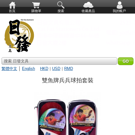
首頁
購物單
搜索
收藏產品
我的帳戶
搜索 日發文具
繁體中文
│
English
HKD
｜
USD
｜
RMD
雙魚牌兵兵球拍套裝