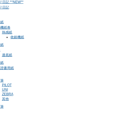
/ 日記 **NEW**
曆/ 日記
真紙
紙機紙卷
熱感紙
收銀機紙
印紙
紙
過底紙
油紙
級證書用紙
子筆
PILOT
UNI
ZEBRA
其他
喱筆