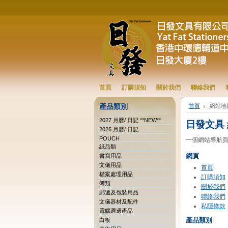
首頁
訂購須知
關於我們
聯絡我們
產品類別
首頁
網站地
2027 月曆/ 日記 **NEW**
日發文具
2026 月曆/ 日記
POUCH
一個網站導航頁
紙品類
網頁
書寫用品
文儀用品
首頁
檔案處理用品
訂購須知
簿類
關於我們
郵遞及包裝用品
聯絡我們
文儀器材及配件
私隱條款
電腦週邊產品
產品類別
白板