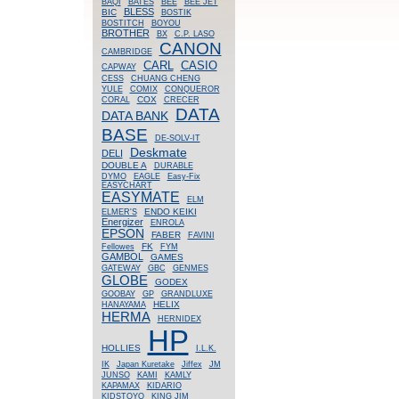
BAQI
BATES
BEE
BEE JET
BLESS
BIC
BOSTIK
BOSTITCH
BOYOU
BROTHER
BX
C.P. LASO
CANON
CAMBRIDGE
CASIO
CARL
CAPWAY
CESS
CHUANG CHENG
YULE
COMIX
CONQUEROR
COX
CORAL
CRECER
DATA
DATA BANK
BASE
DE-SOLV-IT
Deskmate
DELI
DOUBLE A
DURABLE
DYMO
EAGLE
Easy-Fix
EASYCHART
EASYMATE
ELM
ENDO KEIKI
ELMER'S
Energizer
ENROLA
EPSON
FABER
FAVINI
FK
Fellowes
FYM
GAMBOL
GAMES
GATEWAY
GBC
GENMES
GLOBE
GODEX
GOOBAY
GP
GRANDLUXE
HELIX
HANAYAMA
HERMA
HERNIDEX
HP
HOLLIES
I.L.K.
IK
Japan Kuretake
Jiffex
JM
JUNSO
KAMI
KAMLY
KAPAMAX
KIDARIO
KIDSTOYO
KING JIM