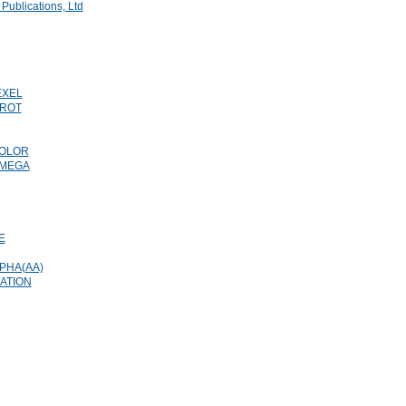
 Publications, Ltd
EXEL
RROT
COLOR
OMEGA
E
PHA(AA)
ATION