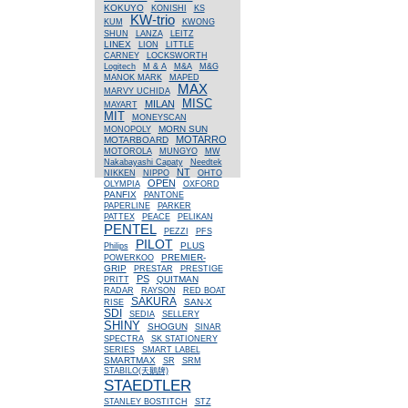
KOKUYO
KONISHI
KS
KW-trio
KUM
KWONG
SHUN
LANZA
LEITZ
LINEX
LION
LITTLE
CARNEY
LOCKSWORTH
Logitech
M & A
M&A
M&G
MANOK MARK
MAPED
MAX
MARVY UCHIDA
MISC
MILAN
MAYART
MIT
MONEYSCAN
MORN SUN
MONOPOLY
MOTARRO
MOTARBOARD
MOTOROLA
MUNGYO
MW
Nakabayashi Capaty
Needtek
NT
NIKKEN
NIPPO
OHTO
OPEN
OLYMPIA
OXFORD
PANFIX
PANTONE
PAPERLINE
PARKER
PATTEX
PEACE
PELIKAN
PENTEL
PEZZI
PFS
PILOT
PLUS
Philips
PREMIER-
POWERKOO
GRIP
PRESTAR
PRESTIGE
PS
QUITMAN
PRITT
RADAR
RAYSON
RED BOAT
SAKURA
SAN-X
RISE
SDI
SEDIA
SELLERY
SHINY
SHOGUN
SINAR
SPECTRA
SK STATIONERY
SERIES
SMART LABEL
SMARTMAX
SR
SRM
STABILO(天鵝牌)
STAEDTLER
STANLEY BOSTITCH
STZ