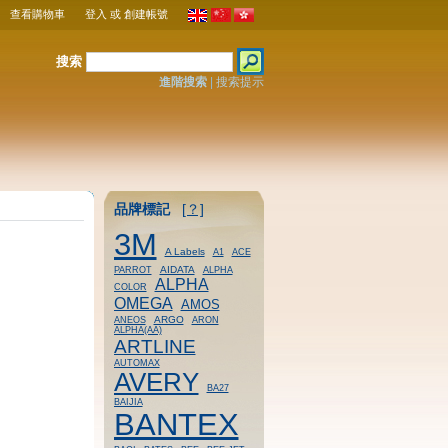
查看購物車
登入
或
創建帳號
搜索
進階搜索
|
搜索提示
品牌標記
[？]
3M
A Labels
A1
ACE
AIDATA
PARROT
ALPHA
ALPHA
COLOR
OMEGA
AMOS
ARGO
ANEOS
ARON
ALPHA(AA)
ARTLINE
AUTOMAX
AVERY
BA27
BAIJIA
BANTEX