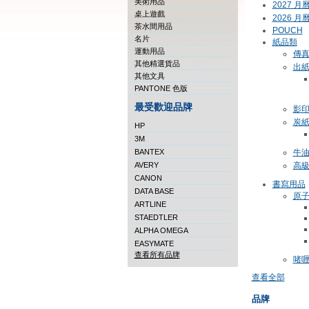
美術用品
2027 月曆
桌上遊戲
2026 月
茶水間用品
POUCH
名片
紙品類
運動用品
傳
其他精選貨品
出
其他文具
PANTONE 色版
最受歡迎品牌
影
炭
HP
3M
BANTEX
牛
AVERY
高
CANON
書寫用品
DATA BASE
原
ARTLINE
STAEDTLER
ALPHA OMEGA
EASYMATE
查看所有品牌
啫
查看全部
品牌