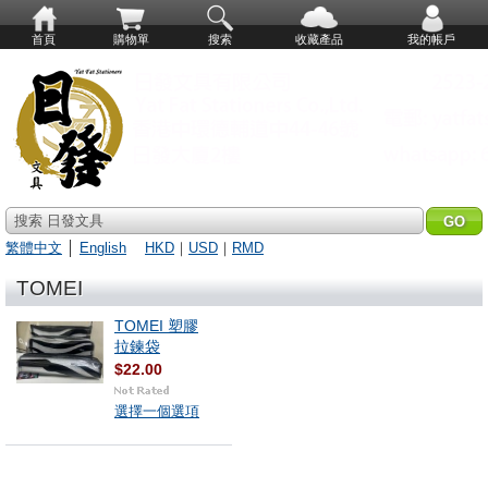
首頁
購物單
搜索
收藏產品
我的帳戶
搜索 日發文具
繁體中文
│
English
HKD
｜
USD
｜
RMD
TOMEI
TOMEI 塑膠
拉鍊袋
$22.00
選擇一個選項