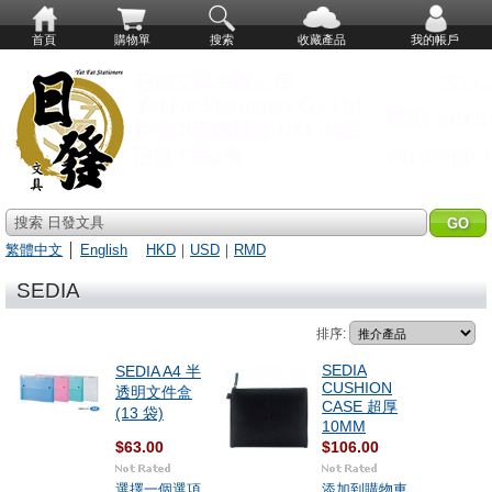
首頁
購物單
搜索
收藏產品
我的帳戶
搜索 日發文具
繁體中文
│
English
HKD
｜
USD
｜
RMD
SEDIA
排序:
SEDIA
SEDIA A4 半
CUSHION
透明文件盒
CASE 超厚
(13 袋)
10MM
$63.00
$106.00
選擇一個選項
添加到購物車