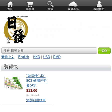
首頁
購物單
搜索
收藏產品
我的帳戶
搜索 日發文具
繁體中文
│
English
HKD
｜
USD
｜
RMD
裝得快
"裝得快" JX-
803 硬膠證件
套(A3)
$13.00
添加到購物車