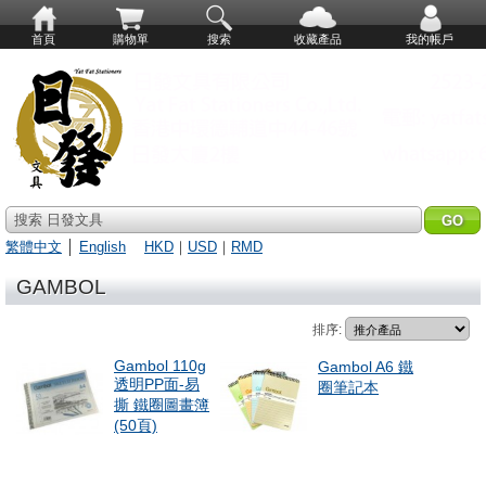
首頁
購物單
搜索
收藏產品
我的帳戶
搜索 日發文具
繁體中文
│
English
HKD
｜
USD
｜
RMD
GAMBOL
排序:
Gambol 110g
Gambol A6 鐵
透明PP面-易
圈筆記本
撕 鐵圈圖畫簿
(50頁)