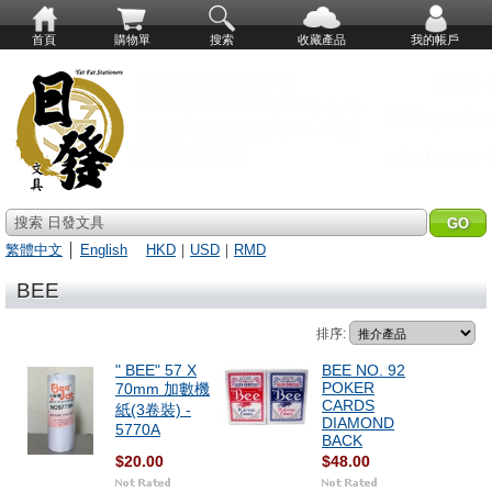
首頁
購物單
搜索
收藏產品
我的帳戶
搜索 日發文具
繁體中文
│
English
HKD
｜
USD
｜
RMD
BEE
排序:
" BEE" 57 X
BEE NO. 92
POKER
70mm 加數機
CARDS
紙(3卷裝) -
DIAMOND
5770A
BACK
$20.00
$48.00