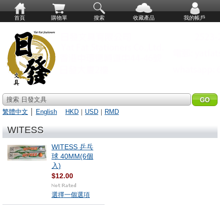
首頁
購物單
搜索
收藏產品
我的帳戶
搜索 日發文具
繁體中文
│
English
HKD
｜
USD
｜
RMD
WITESS
WITESS 乒乓
球 40MM(6個
入)
$12.00
選擇一個選項