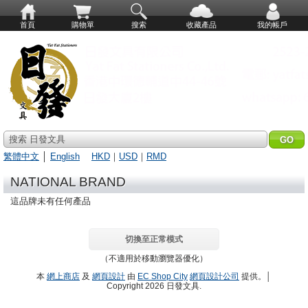
首頁
購物單
搜索
收藏產品
我的帳戶
搜索 日發文具
繁體中文
│
English
HKD
｜
USD
｜
RMD
NATIONAL BRAND
這品牌未有任何產品
切換至正常模式
（不適用於移動瀏覽器優化）
本
網上商店
及
網頁設計
由
EC Shop City
網頁設計公司
提供。│
Copyright 2026 日發文具.