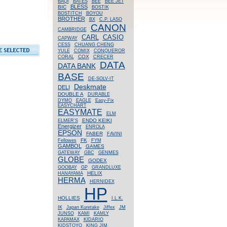
BAQI
BATES
BEE
BEE JET
BLESS
BIC
BOSTIK
BOSTITCH
BOYOU
BROTHER
BX
C.P. LASO
CANON
CAMBRIDGE
CASIO
CARL
CAPWAY
CESS
CHUANG CHENG
YULE
COMIX
CONQUEROR
COX
CORAL
CRECER
DATA
DATA BANK
BASE
DE-SOLV-IT
Deskmate
DELI
DOUBLE A
DURABLE
DYMO
EAGLE
Easy-Fix
EASYCHART
EASYMATE
ELM
ENDO KEIKI
ELMER'S
Energizer
ENROLA
EPSON
FABER
FAVINI
FK
Fellowes
FYM
GAMBOL
GAMES
GATEWAY
GBC
GENMES
GLOBE
GODEX
GOOBAY
GP
GRANDLUXE
HELIX
HANAYAMA
HERMA
HERNIDEX
HP
HOLLIES
I.L.K.
IK
Japan Kuretake
Jiffex
JM
JUNSO
KAMI
KAMLY
KAPAMAX
KIDARIO
KIDSTOYO
KING JIM