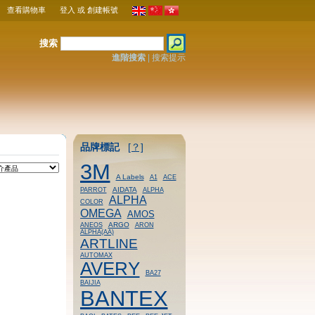
查看購物車
登入
或
創建帳號
搜索
進階搜索
|
搜索提示
品牌標記
[？]
3M
A Labels
A1
ACE
AIDATA
PARROT
ALPHA
ALPHA
COLOR
OMEGA
AMOS
ARGO
ANEOS
ARON
ALPHA(AA)
ARTLINE
AUTOMAX
AVERY
BA27
BAIJIA
BANTEX