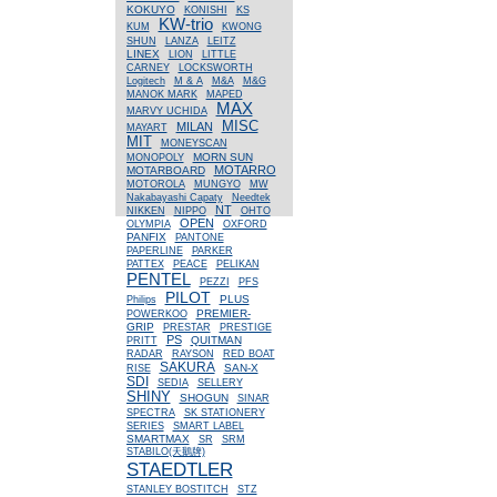
KOKUYO
KONISHI
KS
KW-trio
KUM
KWONG
SHUN
LANZA
LEITZ
LINEX
LION
LITTLE
CARNEY
LOCKSWORTH
Logitech
M & A
M&A
M&G
MANOK MARK
MAPED
MAX
MARVY UCHIDA
MISC
MILAN
MAYART
MIT
MONEYSCAN
MORN SUN
MONOPOLY
MOTARRO
MOTARBOARD
MOTOROLA
MUNGYO
MW
Nakabayashi Capaty
Needtek
NT
NIKKEN
NIPPO
OHTO
OPEN
OLYMPIA
OXFORD
PANFIX
PANTONE
PAPERLINE
PARKER
PATTEX
PEACE
PELIKAN
PENTEL
PEZZI
PFS
PILOT
PLUS
Philips
PREMIER-
POWERKOO
GRIP
PRESTAR
PRESTIGE
PS
QUITMAN
PRITT
RADAR
RAYSON
RED BOAT
SAKURA
SAN-X
RISE
SDI
SEDIA
SELLERY
SHINY
SHOGUN
SINAR
SPECTRA
SK STATIONERY
SERIES
SMART LABEL
SMARTMAX
SR
SRM
STABILO(天鵝牌)
STAEDTLER
STANLEY BOSTITCH
STZ