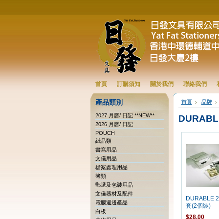
首頁
訂購須知
關於我們
聯絡我們
產品類別
首頁
品牌
2027 月曆/ 日記 **NEW**
DURABL
2026 月曆/ 日記
POUCH
紙品類
書寫用品
文儀用品
檔案處理用品
簿類
郵遞及包裝用品
文儀器材及配件
DURABLE 
電腦週邊產品
套(2個裝)
白板
$28.00