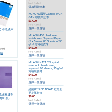
添加到購物車
KOKUYO國譽Gambol WCN-
GTN 螺旋筆記本
$17.00
選擇一個選項
WCN 拍紙本
MILAN® 430 Hardcover
Notebooks, Squared Paper
(5 x 5 mm), 80 Sheets of 95
g/m² 方格硬皮簿
$45.00
比較
項
選擇一個選項
MILAN® NATA 624 spiral
notebook, hard cover,
squared, 80 sheets, 95 g/m²
方格硬皮簿
$45.00
選擇一個選項
紅船牌 "RED BOAT" 紅黑面
硬皮單行簿
 雙線圈透明
$9.00
(80頁)
選擇一個選項