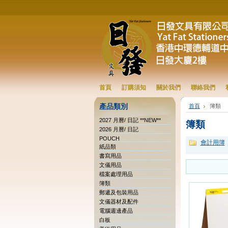
首頁
訂購須知
關於我們
聯絡我們
產品類別
首頁
簿類
2027 月曆/ 日記 **NEW**
簿類
2026 月曆/ 日記
POUCH
會計用簿
紙品類
書寫用品
文儀用品
檔案處理用品
簿類
郵遞及包裝用品
文儀器材及配件
電腦週邊產品
白板