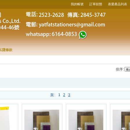
我的帳號
訂單狀態
喜愛產品列表
私隱條款
排序:
頁:
1
2
3