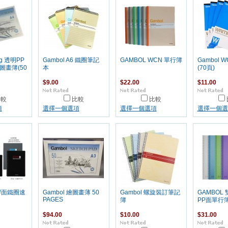
0g 透明PP
Gambol A6 鐵圈筆記
GAMBOL WCN 單行簿
Gambol 
圖畫簿(50
本
(70頁)
$9.00
$22.00
$11.00
比較
比較
比較
項
選擇一個選項
選擇一個選項
選擇一個選
有膠面鐵圈速
Gambol 繪圖畫薄 50
Gambol 螺旋裝訂筆記
GAMBOL
PAGES
簿
PP面單行簿
$94.00
$10.00
$31.00