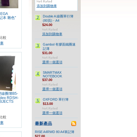
添加到購物車
MEGA
Double A 線圈單行簿
2
筆記本 雜色"
(80頁) - A4
$24.00
添加到購物車
比較
車
Gambol 有膠面鐵圈速
3
記薄
$31.00
選擇一個選項
SMARTMAX
4
NOTEBOOK
$37.00
選擇一個選項
雙線圈簿B5-
ndex RDSH-
OXFORD 單行簿
5
UBJECTS
$13.00
選擇一個選項
比較
車
最新產品
RISE A4RWD 80 A4筆記簿
$27.00