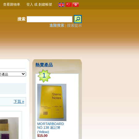
查看購物車
登入
或
創建帳號
搜索
進階搜索
|
搜索提示
熱賣產品
1
下頁 »
MORTARBOARD
NO.138 速記簿
(Yellow)
$15.00