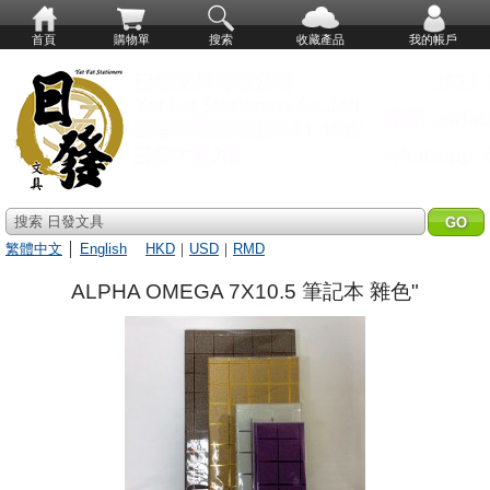
首頁
購物單
搜索
收藏產品
我的帳戶
搜索 日發文具
繁體中文
│
English
HKD
｜
USD
｜
RMD
ALPHA OMEGA 7X10.5 筆記本 雜色"