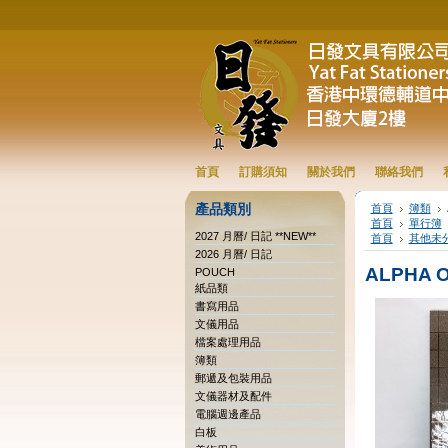
首頁
訂購須知
關於我們
聯絡我們
產品類別
首頁
簿類
首頁
單行簿
2027 月曆/ 日記 **NEW**
首頁
其他未
2026 月曆/ 日記
ALPHA 
POUCH
紙品類
書寫用品
文儀用品
檔案處理用品
簿類
郵遞及包裝用品
文儀器材及配件
電腦週邊產品
白板