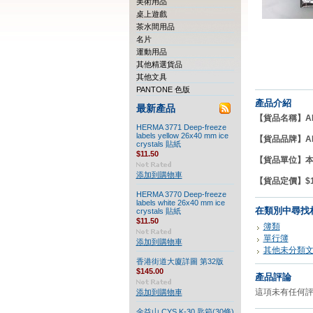
美術用品
桌上遊戲
茶水間用品
名片
運動用品
其他精選貨品
其他文具
PANTONE 色版
產品介紹
最新產品
【貨品名稱】ALP
HERMA 3771 Deep-freeze
labels yellow 26x40 mm ice
【貨品品牌】
A
crystals 貼紙
$11.50
【貨品單位】
添加到購物車
【貨品定價】$14
HERMA 3770 Deep-freeze
labels white 26x40 mm ice
在類別中尋找
crystals 貼紙
$11.50
簿類
單行簿
添加到購物車
其他未分類
香港街道大廈詳圖 第32版
$145.00
產品評論
這項未有任何
添加到購物車
金益山 CYS K-30 匙箱(30條)