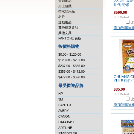
00. Dm 金劍
美術用品
世代 陀螺
桌上遊戲
茶水間用品
$590.00
名片
運動用品
其他精選貨品
添加到購物
其他文具
PANTONE 色版
按價格購物
$0.00 - $120.00
$120.00 - $237.00
$237.00 - $355.00
$355.00 - $472.00
CHUANG C
$472.00 - $590.00
YULE 磁性
最受歡迎品牌
$35.00
HP
3M
添加到購物
BANTEX
AVERY
CANON
DATA BASE
ARTLINE
STAEDTLER