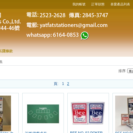
我的帳號
訂單狀態
喜愛產品列表
私隱條款
戲
排序:
頁:
1
2