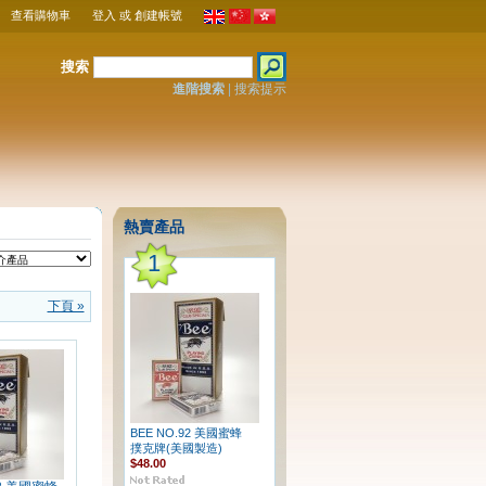
查看購物車
登入
或
創建帳號
搜索
進階搜索
|
搜索提示
熱賣產品
1
下頁 »
BEE NO.92 美國蜜蜂
撲克牌(美國製造)
$48.00