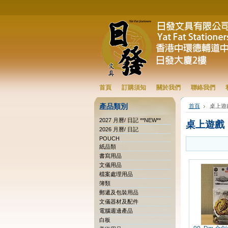
首頁
訂購須知
關於我們
聯絡我們
產品類別
首頁
桌上遊
2027 月曆/ 日記 **NEW**
桌上遊戲
2026 月曆/ 日記
POUCH
紙品類
書寫用品
文儀用品
檔案處理用品
簿類
郵遞及包裝用品
文儀器材及配件
電腦週邊產品
白板