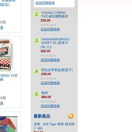
92 美國蜜蜂
添加到購物車
國製造)
CHUNG CHENG
2
YUE 磁性國際象棋
$35.00
比較
車
添加到購物車
HANAYAMA BINGO
3
SHEET 50 (賓果卡
(50 入))
$26.00
添加到購物車
黑色皮革骰盅(配股子)
4
$38.00
HENG YUE
棋
添加到購物車
籌碼
5
$80.00
比較
車
添加到購物車
最新產品
虎牌 - #28 Tiger 啤牌 樸克牌
(一副)