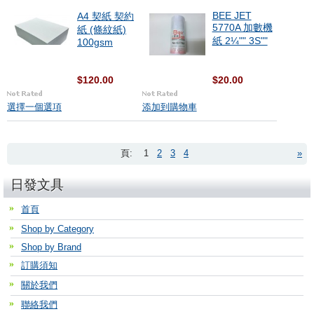
BEE JET
A4 契紙 契約
5770A 加數機
紙 (條紋紙)
紙 2¼"" 3S""
100gsm
$120.00
$20.00
選擇一個選項
添加到購物車
頁:
1
2
3
4
»
日發文具
首頁
Shop by Category
Shop by Brand
訂購須知
關於我們
聯絡我們