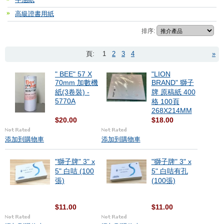
高級證書用紙
排序:
頁:
1
2
3
4
»
" BEE" 57 X
"LION
70mm 加數機
BRAND" 獅子
紙(3卷裝) -
牌 原稿紙 400
5770A
格 100頁
268X214MM
$20.00
$18.00
添加到購物車
添加到購物車
"獅子牌" 3" x
"獅子牌" 3" x
5" 白咭 (100
5" 白咭有孔
張)
(100張)
$11.00
$11.00