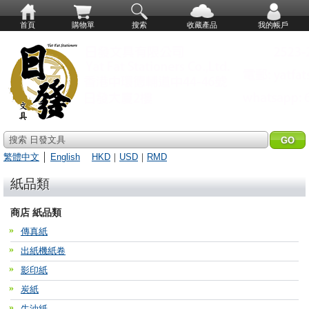
首頁
購物單
搜索
收藏產品
我的帳戶
搜索 日發文具
繁體中文
│
English
HKD
｜
USD
｜
RMD
紙品類
商店 紙品類
傳真紙
出紙機紙卷
影印紙
炭紙
牛油紙