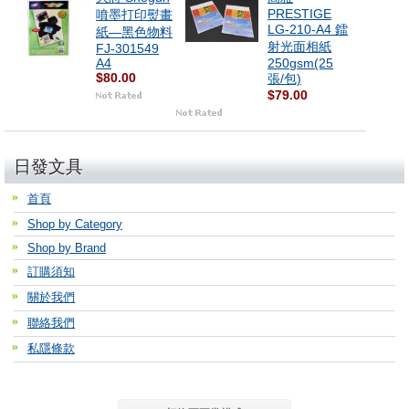
PRESTIGE
噴墨打印熨畫
LG-210-A4 鐳
紙—黑色物料
射光面相紙
FJ-301549
A4
250gsm(25
$80.00
張/包)
$79.00
日發文具
首頁
Shop by Category
Shop by Brand
訂購須知
關於我們
聯絡我們
私隱條款