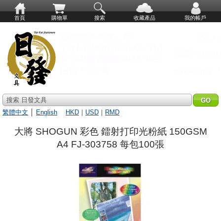
首頁
購物單
搜索
收藏產品
我的帳戶
搜索 日發文具
繁體中文
│
English
HKD
｜
USD
｜
RMD
大將 SHOGUN 彩色 鐳射打印光粉紙 150GSM
A4 FJ-303758 每包100張