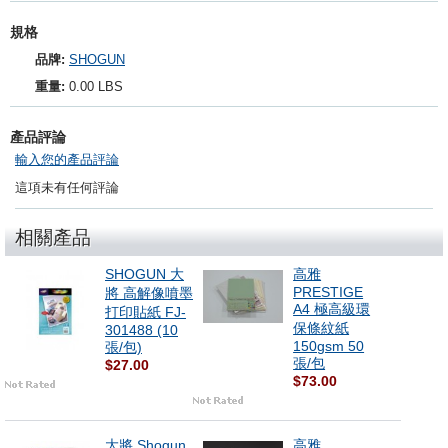
規格
品牌:
SHOGUN
重量:
0.00 LBS
產品評論
輸入您的產品評論
這項未有任何評論
相關產品
SHOGUN 大
高雅
PRESTIGE
將 高解像噴墨
A4 極高級環
打印貼紙 FJ-
保條紋紙
301488 (10
150gsm 50
張/包)
張/包
$27.00
$73.00
大將 Shogun
高雅