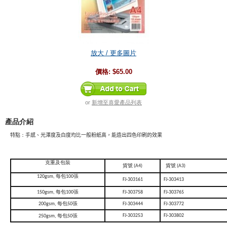
放大 / 更多圖片
價格:
$65.00
or
新增至喜愛產品列表
產品介紹
特
點
：
手感、光澤度及白度均比一般粉紙高，能造出四色印刷的效果
克重及包裝
貨號 (A4)
貨號 (A3)
120gsm, 每包100張
FJ-303161
FJ-303413
150gsm, 每包100張
FJ-303758
FJ-303765
200gsm, 每包50張
FJ-303444
FJ-303772
FJ-303253
FJ-303802
250gsm, 每包50張