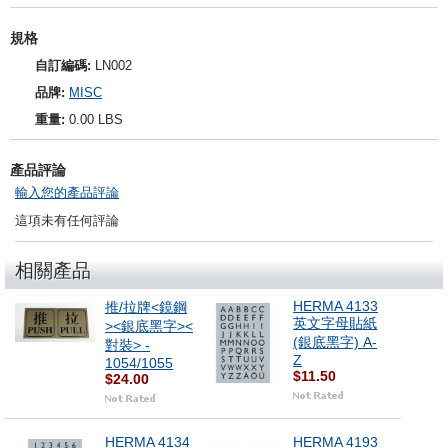
規格
自訂編碼:
LN002
品牌:
MISC
重量:
0.00 LBS
產品評論
輸入您的產品評論
這項未有任何評論
相關產品
HERMA 4133
推/拉牌<鏡鋼
英文字母貼紙
><銀底黑字><
(銀底黑字) A-
對裝> -
Z
1054/1055
$11.50
$24.00
HERMA 4134
HERMA 4193