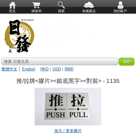
首頁
購物單
搜索
收藏產品
我的帳戶
搜索 日發文具
繁體中文
│
English
HKD
｜
USD
｜
RMD
推/拉牌<膠片><銀底黑字><對裝> - 1135
放大 / 更多圖片