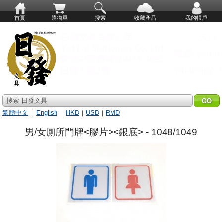
首頁
購物單
搜索
收藏產品
我的帳戶
搜索 日發文具
繁體中文
│
English
HKD
｜
USD
｜
RMD
男/女厠所門牌<膠片><銀底> - 1048/1049