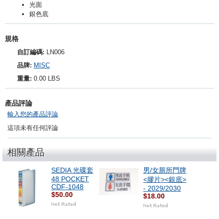
光面
銀色底
規格
自訂編碼:
LN006
品牌:
MISC
重量:
0.00 LBS
產品評論
輸入您的產品評論
這項未有任何評論
相關產品
SEDIA 光碟套
男/女厠所門牌
48 POCKET
<膠片><銀底>
CDF-1048
- 2029/2030
$50.00
$18.00