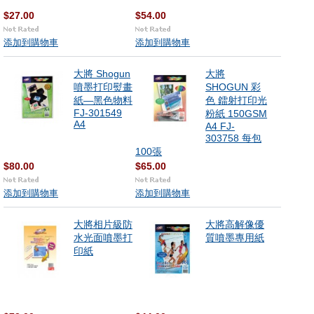
$27.00
$54.00
添加到購物車
添加到購物車
大將 Shogun
大將
噴墨打印熨畫
SHOGUN 彩
紙—黑色物料
色 鐳射打印光
FJ-301549
粉紙 150GSM
A4
A4 FJ-
303758 每包
100張
$80.00
$65.00
添加到購物車
添加到購物車
大將相片級防
大將高解像優
水光面噴墨打
質噴墨專用紙
印紙