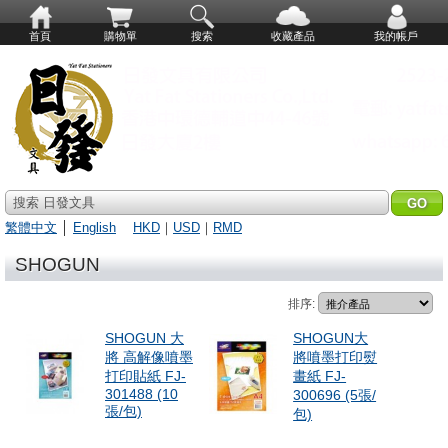
首頁
購物單
搜索
收藏產品
我的帳戶
搜索 日發文具
繁體中文
│
English
HKD
｜
USD
｜
RMD
SHOGUN
排序:
SHOGUN 大
SHOGUN大
將 高解像噴墨
將噴墨打印熨
打印貼紙 FJ-
畫紙 FJ-
301488 (10
300696 (5張/
張/包)
包)