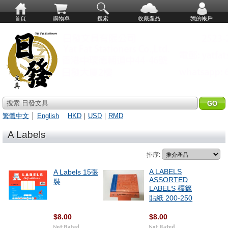
首頁
購物單
搜索
收藏產品
我的帳戶
搜索 日發文具
繁體中文
│
English
HKD
｜
USD
｜
RMD
A Labels
排序:
A LABELS
A Labels 15張
ASSORTED
裝
LABELS 標籤
貼紙 200-250
$8.00
$8.00