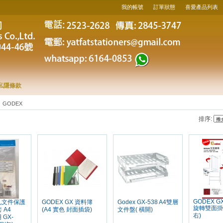
我的帳號
訂單狀態
喜愛產品列表
私隱條款
GODEX
排序:
GODEX GX
1孔文件保護
GODEX GX 資料簿
Godex GX-538 A4雙層
旋轉雙面掛
 A4
(A4 實色 封面插袋)
文件盤( 橫開)
右)
 GX-