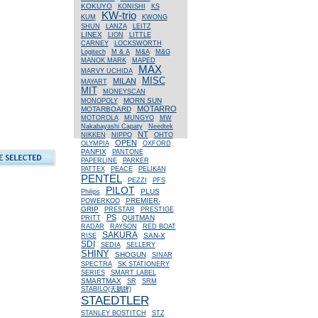
KOKUYO
KONISHI
KS
KW-trio
KUM
KWONG
SHUN
LANZA
LEITZ
LINEX
LION
LITTLE
CARNEY
LOCKSWORTH
Logitech
M & A
M&A
M&G
MANOK MARK
MAPED
MAX
MARVY UCHIDA
MISC
MILAN
MAYART
MIT
MONEYSCAN
MORN SUN
MONOPOLY
MOTARRO
MOTARBOARD
MOTOROLA
MUNGYO
MW
Nakabayashi Capaty
Needtek
NT
NIKKEN
NIPPO
OHTO
OPEN
OLYMPIA
OXFORD
PANFIX
PANTONE
PAPERLINE
PARKER
PATTEX
PEACE
PELIKAN
PENTEL
PEZZI
PFS
PILOT
PLUS
Philips
PREMIER-
POWERKOO
GRIP
PRESTAR
PRESTIGE
PS
QUITMAN
PRITT
RADAR
RAYSON
RED BOAT
SAKURA
SAN-X
RISE
SDI
SEDIA
SELLERY
SHINY
SHOGUN
SINAR
SPECTRA
SK STATIONERY
SERIES
SMART LABEL
SMARTMAX
SR
SRM
STABILO(天鵝牌)
STAEDTLER
STANLEY BOSTITCH
STZ