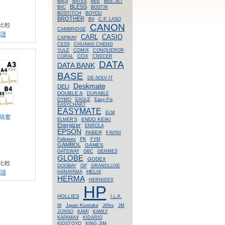
BAQI
BATES
BEE
BEE JET
BLESS
BIC
BOSTIK
BOSTITCH
BOYOU
BROTHER
BX
C.P. LASO
CANON
比較
CAMBRIDGE
項
CASIO
CARL
CAPWAY
CESS
CHUANG CHENG
YULE
COMIX
CONQUEROR
COX
CORAL
CRECER
DATA
DATA BANK
BASE
DE-SOLV-IT
Deskmate
DELI
DOUBLE A
DURABLE
DYMO
EAGLE
Easy-Fix
EASYCHART
EASYMATE
ELM
硬咭套
ENDO KEIKI
ELMER'S
Energizer
ENROLA
EPSON
FABER
FAVINI
FK
Fellowes
FYM
GAMBOL
GAMES
GATEWAY
GBC
GENMES
GLOBE
GODEX
比較
GOOBAY
GP
GRANDLUXE
HELIX
項
HANAYAMA
HERMA
HERNIDEX
HP
HOLLIES
I.L.K.
IK
Japan Kuretake
Jiffex
JM
JUNSO
KAMI
KAMLY
KAPAMAX
KIDARIO
KIDSTOYO
KING JIM