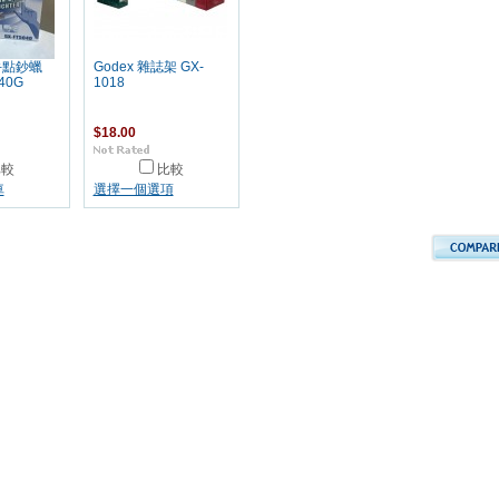
手點鈔蠟
Godex 雜誌架 GX-
40G
1018
$18.00
比較
比較
車
選擇一個選項