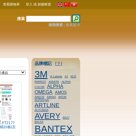
查看購物車
登入
或
創建帳號
搜索
進階搜索
|
搜索提示
品牌標記
[？]
3M
A Labels
A1
ACE
AIDATA
PARROT
ALPHA
ALPHA
COLOR
OMEGA
AMOS
ARGO
ANEOS
ARON
ALPHA(AA)
ARTLINE
AUTOMAX
AVERY
BA27
BAIJIA
-FT2177
BANTEX
紙白板(左