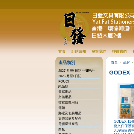
首頁
訂購須知
關於我們
聯絡我們
產品類別
首頁
品牌
2027 月曆/ 日記 **NEW**
GODEX
2026 月曆/ 日記
POUCH
紙品類
書寫用品
文儀用品
檔案處理用品
簿類
郵遞及包裝用品
文儀器材及配件
GODEX 1
電腦週邊產品
套文件保護套
白板
0.09mm 透明