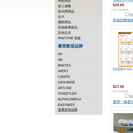
美術用品
309A20 (20
$20.00
桌上遊戲
茶水間用品
名片
添加到購物
運動用品
其他精選貨品
其他文具
PANTONE 色版
最受歡迎品牌
HP
3M
BANTEX
GODEX GX
AVERY
CANON
DATA BASE
$27.00
ARTLINE
STAEDTLER
ALPHA OMEGA
選擇一個選
EASYMATE
查看所有品牌