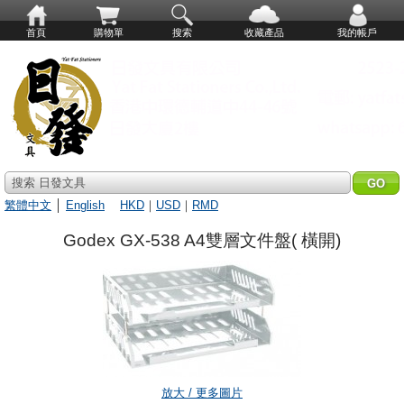
首頁
購物單
搜索
收藏產品
我的帳戶
搜索 日發文具
繁體中文
│
English
HKD
｜
USD
｜
RMD
Godex GX-538 A4雙層文件盤( 橫開)
放大 / 更多圖片