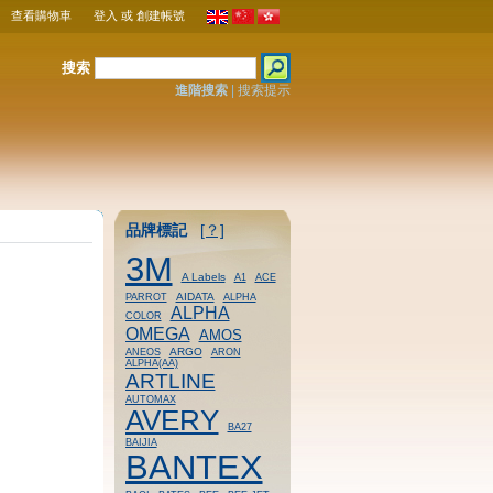
查看購物車
登入
或
創建帳號
搜索
進階搜索
|
搜索提示
品牌標記
[？]
3M
A Labels
A1
ACE
AIDATA
PARROT
ALPHA
ALPHA
COLOR
OMEGA
AMOS
ARGO
ANEOS
ARON
ALPHA(AA)
ARTLINE
AUTOMAX
AVERY
BA27
BAIJIA
BANTEX