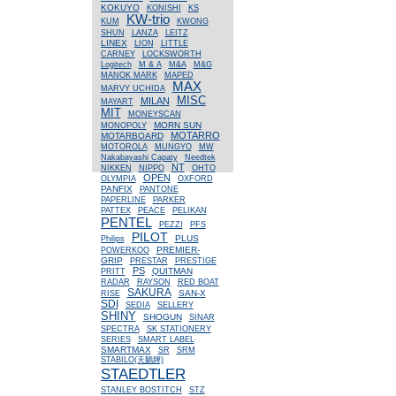
KOKUYO
KONISHI
KS
KW-trio
KUM
KWONG
SHUN
LANZA
LEITZ
LINEX
LION
LITTLE
CARNEY
LOCKSWORTH
Logitech
M & A
M&A
M&G
MANOK MARK
MAPED
MAX
MARVY UCHIDA
MISC
MILAN
MAYART
MIT
MONEYSCAN
MORN SUN
MONOPOLY
MOTARRO
MOTARBOARD
MOTOROLA
MUNGYO
MW
Nakabayashi Capaty
Needtek
NT
NIKKEN
NIPPO
OHTO
OPEN
OLYMPIA
OXFORD
PANFIX
PANTONE
PAPERLINE
PARKER
PATTEX
PEACE
PELIKAN
PENTEL
PEZZI
PFS
PILOT
PLUS
Philips
PREMIER-
POWERKOO
GRIP
PRESTAR
PRESTIGE
PS
QUITMAN
PRITT
RADAR
RAYSON
RED BOAT
SAKURA
SAN-X
RISE
SDI
SEDIA
SELLERY
SHINY
SHOGUN
SINAR
SPECTRA
SK STATIONERY
SERIES
SMART LABEL
SMARTMAX
SR
SRM
STABILO(天鵝牌)
STAEDTLER
STANLEY BOSTITCH
STZ