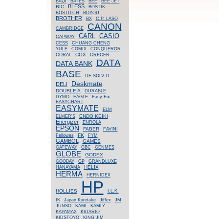
BAQI
BATES
BEE
BEE JET
BLESS
BIC
BOSTIK
BOSTITCH
BOYOU
BROTHER
BX
C.P. LASO
CANON
CAMBRIDGE
CASIO
CARL
CAPWAY
CESS
CHUANG CHENG
YULE
COMIX
CONQUEROR
COX
CORAL
CRECER
DATA
DATA BANK
BASE
DE-SOLV-IT
Deskmate
DELI
DOUBLE A
DURABLE
DYMO
EAGLE
Easy-Fix
EASYCHART
EASYMATE
ELM
ENDO KEIKI
ELMER'S
Energizer
ENROLA
EPSON
FABER
FAVINI
FK
Fellowes
FYM
GAMBOL
GAMES
GATEWAY
GBC
GENMES
GLOBE
GODEX
GOOBAY
GP
GRANDLUXE
HELIX
HANAYAMA
HERMA
HERNIDEX
HP
HOLLIES
I.L.K.
IK
Japan Kuretake
Jiffex
JM
JUNSO
KAMI
KAMLY
KAPAMAX
KIDARIO
KIDSTOYO
KING JIM