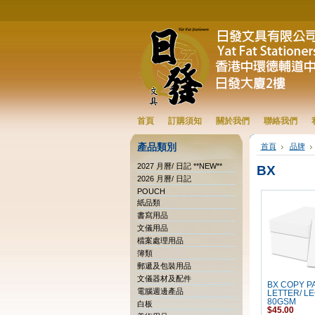
首頁
訂購須知
關於我們
聯絡我們
產品類別
首頁
品牌
2027 月曆/ 日記 **NEW**
BX
2026 月曆/ 日記
POUCH
紙品類
書寫用品
文儀用品
檔案處理用品
簿類
郵遞及包裝用品
文儀器材及配件
BX COPY P
電腦週邊產品
LETTER/ LE
80GSM
白板
$45.00