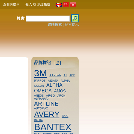
查看購物車
登入
或
創建帳號
搜索
進階搜索
|
搜索提示
品牌標記
[？]
3M
A Labels
A1
ACE
AIDATA
PARROT
ALPHA
ALPHA
COLOR
OMEGA
AMOS
ARGO
ANEOS
ARON
ALPHA(AA)
ARTLINE
AUTOMAX
AVERY
BA27
BAIJIA
BANTEX