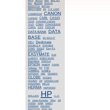
BAQI
BATES
BEE
BEE JET
BLESS
BIC
BOSTIK
BOSTITCH
BOYOU
BROTHER
BX
C.P. LASO
CANON
CAMBRIDGE
CASIO
CARL
CAPWAY
CESS
CHUANG CHENG
YULE
COMIX
CONQUEROR
COX
CORAL
CRECER
DATA
DATA BANK
BASE
DE-SOLV-IT
Deskmate
DELI
DOUBLE A
DURABLE
DYMO
EAGLE
Easy-Fix
EASYCHART
EASYMATE
ELM
ENDO KEIKI
ELMER'S
Energizer
ENROLA
EPSON
FABER
FAVINI
FK
Fellowes
FYM
GAMBOL
GAMES
GATEWAY
GBC
GENMES
GLOBE
GODEX
GOOBAY
GP
GRANDLUXE
HELIX
HANAYAMA
HERMA
HERNIDEX
HP
HOLLIES
I.L.K.
IK
Japan Kuretake
Jiffex
JM
JUNSO
KAMI
KAMLY
KAPAMAX
KIDARIO
KIDSTOYO
KING JIM