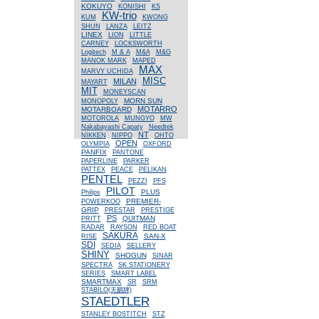
KOKUYO
KONISHI
KS
KW-trio
KUM
KWONG
SHUN
LANZA
LEITZ
LINEX
LION
LITTLE
CARNEY
LOCKSWORTH
Logitech
M & A
M&A
M&G
MANOK MARK
MAPED
MAX
MARVY UCHIDA
MISC
MILAN
MAYART
MIT
MONEYSCAN
MORN SUN
MONOPOLY
MOTARRO
MOTARBOARD
MOTOROLA
MUNGYO
MW
Nakabayashi Capaty
Needtek
NT
NIKKEN
NIPPO
OHTO
OPEN
OLYMPIA
OXFORD
PANFIX
PANTONE
PAPERLINE
PARKER
PATTEX
PEACE
PELIKAN
PENTEL
PEZZI
PFS
PILOT
PLUS
Philips
PREMIER-
POWERKOO
GRIP
PRESTAR
PRESTIGE
PS
QUITMAN
PRITT
RADAR
RAYSON
RED BOAT
SAKURA
SAN-X
RISE
SDI
SEDIA
SELLERY
SHINY
SHOGUN
SINAR
SPECTRA
SK STATIONERY
SERIES
SMART LABEL
SMARTMAX
SR
SRM
STABILO(天鵝牌)
STAEDTLER
STANLEY BOSTITCH
STZ