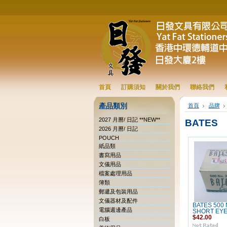
首頁
訂購須知
關於我們
聯絡我們
產品類別
首頁
品牌
2027 月曆/ 日記 **NEW**
BATES
2026 月曆/ 日記
POUCH
紙品類
書寫用品
文儀用品
檔案處理用品
簿類
郵遞及包裝用品
文儀器材及配件
BATES 500 
電腦週邊產品
SHORT EY
$42.00
白板