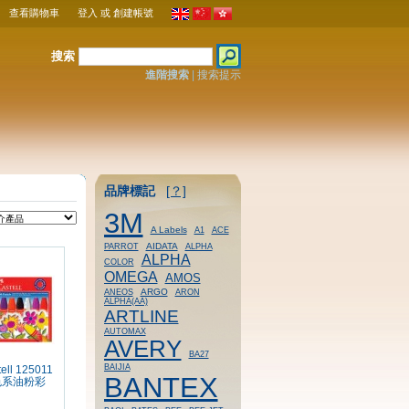
查看購物車
登入
或
創建帳號
搜索
進階搜索
|
搜索提示
品牌標記
[？]
3M
A Labels
A1
ACE
AIDATA
PARROT
ALPHA
ALPHA
COLOR
OMEGA
AMOS
ARGO
ANEOS
ARON
ALPHA(AA)
ARTLINE
AUTOMAX
AVERY
BA27
BAIJIA
ell 125011
BANTEX
色系油粉彩