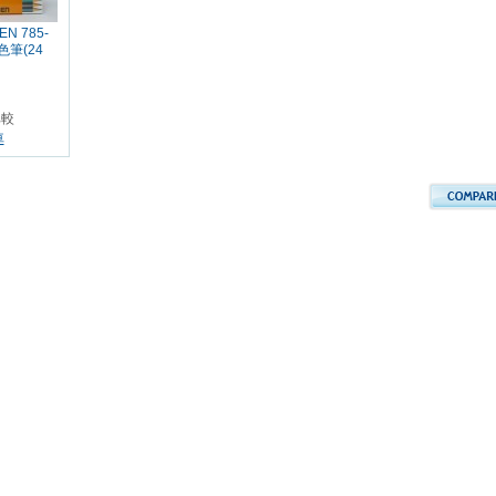
N 785-
色筆(24
比較
車