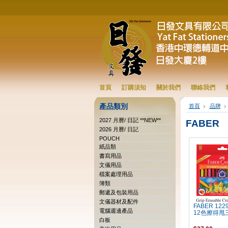
首頁
訂購須知
關於我們
聯絡我們
產品類別
首頁
品牌
2027 月曆/ 日記 **NEW**
FABER
2026 月曆/ 日記
POUCH
紙品類
書寫用品
文儀用品
檔案處理用品
簿類
郵遞及包裝用品
文儀器材及配件
FABER 1229
電腦週邊產品
12色擦得甩
白板