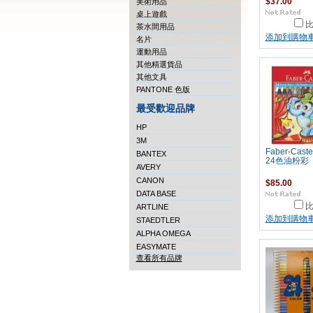
美術用品
$37.00
桌上遊戲
茶水間用品
添加到購物
名片
運動用品
其他精選貨品
其他文具
PANTONE 色版
最受歡迎品牌
HP
3M
Faber-Caste
BANTEX
24色油粉彩
AVERY
CANON
$85.00
DATA BASE
ARTLINE
添加到購物
STAEDTLER
ALPHA OMEGA
EASYMATE
查看所有品牌