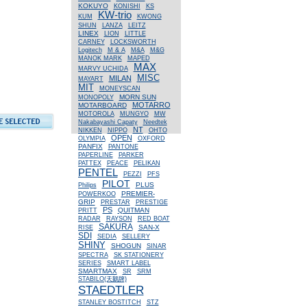
KOKUYO
KONISHI
KS
KW-trio
KUM
KWONG
SHUN
LANZA
LEITZ
LINEX
LION
LITTLE
CARNEY
LOCKSWORTH
Logitech
M & A
M&A
M&G
MANOK MARK
MAPED
MAX
MARVY UCHIDA
MISC
MILAN
MAYART
MIT
MONEYSCAN
MORN SUN
MONOPOLY
MOTARRO
MOTARBOARD
MOTOROLA
MUNGYO
MW
Nakabayashi Capaty
Needtek
NT
NIKKEN
NIPPO
OHTO
OPEN
OLYMPIA
OXFORD
PANFIX
PANTONE
PAPERLINE
PARKER
PATTEX
PEACE
PELIKAN
PENTEL
PEZZI
PFS
PILOT
PLUS
Philips
PREMIER-
POWERKOO
GRIP
PRESTAR
PRESTIGE
PS
QUITMAN
PRITT
RADAR
RAYSON
RED BOAT
SAKURA
SAN-X
RISE
SDI
SEDIA
SELLERY
SHINY
SHOGUN
SINAR
SPECTRA
SK STATIONERY
SERIES
SMART LABEL
SMARTMAX
SR
SRM
STABILO(天鵝牌)
STAEDTLER
STANLEY BOSTITCH
STZ