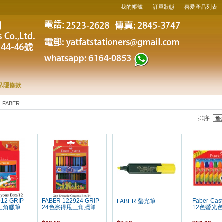
我的帳號
訂單狀態
喜愛產品列表
私隱條款
FABER
排序:
12 GRIP
FABER 122924 GRIP
Faber-Cast
FABER 螢光筆
三角臘筆
24色擦得甩三角臘筆
12色螢光