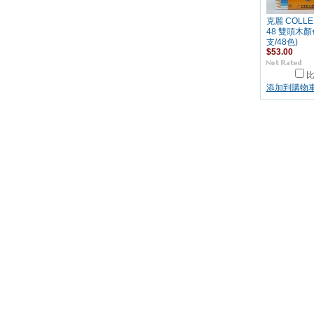
克麗 COLLEE
48 雙頭木顏
支/48色)
$53.00
添加到購物