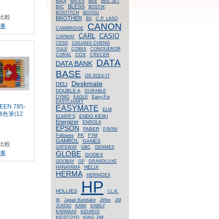
BAQI
BATES
BEE
BEE JET
BLESS
BIC
BOSTIK
BOSTITCH
BOYOU
比較
BROTHER
BX
C.P. LASO
CANON
車
CAMBRIDGE
CASIO
CARL
CAPWAY
CESS
CHUANG CHENG
YULE
COMIX
CONQUEROR
COX
CORAL
CRECER
DATA
DATA BANK
BASE
DE-SOLV-IT
Deskmate
DELI
DOUBLE A
DURABLE
DYMO
EAGLE
Easy-Fix
EASYCHART
EN 785-
EASYMATE
ELM
顏色筆(12
ENDO KEIKI
ELMER'S
Energizer
ENROLA
EPSON
FABER
FAVINI
FK
Fellowes
FYM
GAMBOL
GAMES
比較
GATEWAY
GBC
GENMES
GLOBE
車
GODEX
GOOBAY
GP
GRANDLUXE
HELIX
HANAYAMA
HERMA
HERNIDEX
HP
HOLLIES
I.L.K.
IK
Japan Kuretake
Jiffex
JM
JUNSO
KAMI
KAMLY
KAPAMAX
KIDARIO
KIDSTOYO
KING JIM