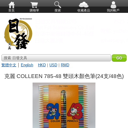
首頁
購物單
搜索
收藏產品
我的帳戶
搜索 日發文具
繁體中文
│
English
HKD
｜
USD
｜
RMD
克麗 COLLEEN 785-48 雙頭木顏色筆(24支/48色)