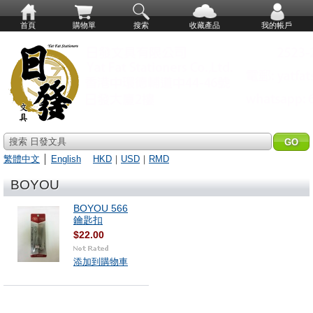
首頁
購物單
搜索
收藏產品
我的帳戶
搜索 日發文具
繁體中文
│
English
HKD
｜
USD
｜
RMD
BOYOU
BOYOU 566
鑰匙扣
$22.00
添加到購物車