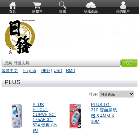
首頁
購物單
搜索
收藏產品
我的帳戶
搜索 日發文具
繁體中文
│
English
HKD
｜
USD
｜
RMD
PLUS
排序:
PLUS
PLUS TG-
FITCUT
310 雙面膠紙
CURVE SC-
機 8.4MM X
175AF 34-
10M
524 铰剪 (不
粘)