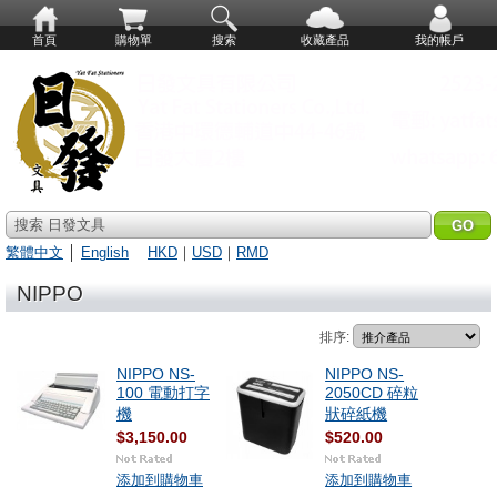
首頁
購物單
搜索
收藏產品
我的帳戶
搜索 日發文具
繁體中文
│
English
HKD
｜
USD
｜
RMD
NIPPO
排序:
NIPPO NS-
NIPPO NS-
100 電動打字
2050CD 碎粒
機
狀碎紙機
$3,150.00
$520.00
添加到購物車
添加到購物車