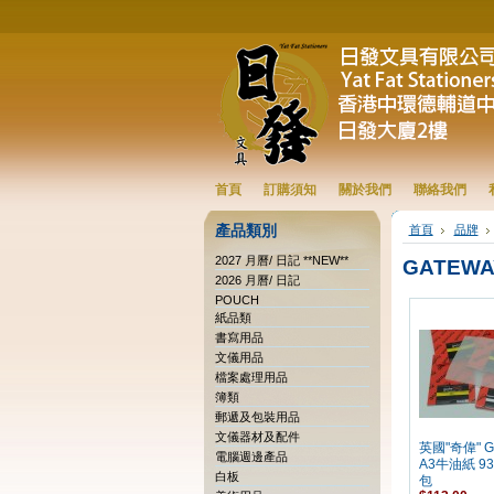
首頁
訂購須知
關於我們
聯絡我們
產品類別
首頁
品牌
2027 月曆/ 日記 **NEW**
GATEWA
2026 月曆/ 日記
POUCH
紙品類
書寫用品
文儀用品
檔案處理用品
簿類
郵遞及包裝用品
文儀器材及配件
英國"奇偉" G
電腦週邊產品
A3牛油紙 93
白板
包