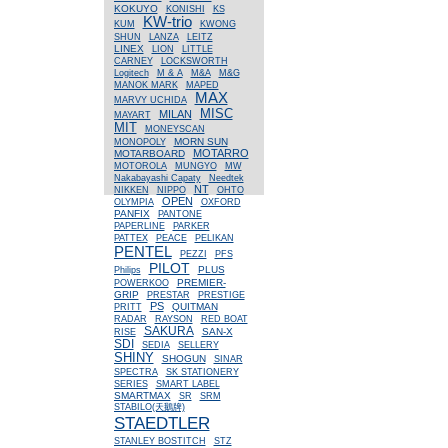
KOKUYO
KONISHI
KS
KW-trio
KUM
KWONG
SHUN
LANZA
LEITZ
LINEX
LION
LITTLE
CARNEY
LOCKSWORTH
Logitech
M & A
M&A
M&G
MANOK MARK
MAPED
MAX
MARVY UCHIDA
MISC
MILAN
MAYART
MIT
MONEYSCAN
MORN SUN
MONOPOLY
MOTARRO
MOTARBOARD
MOTOROLA
MUNGYO
MW
Nakabayashi Capaty
Needtek
NT
NIKKEN
NIPPO
OHTO
OPEN
OLYMPIA
OXFORD
PANFIX
PANTONE
PAPERLINE
PARKER
PATTEX
PEACE
PELIKAN
PENTEL
PEZZI
PFS
PILOT
PLUS
Philips
PREMIER-
POWERKOO
GRIP
PRESTAR
PRESTIGE
PS
QUITMAN
PRITT
RADAR
RAYSON
RED BOAT
SAKURA
SAN-X
RISE
SDI
SEDIA
SELLERY
SHINY
SHOGUN
SINAR
SPECTRA
SK STATIONERY
SERIES
SMART LABEL
SMARTMAX
SR
SRM
STABILO(天鵝牌)
STAEDTLER
STANLEY BOSTITCH
STZ