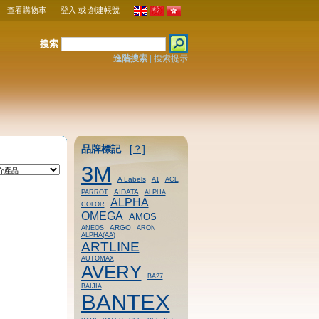
查看購物車
登入
或
創建帳號
搜索
進階搜索
|
搜索提示
品牌標記
[？]
3M
A Labels
A1
ACE
AIDATA
PARROT
ALPHA
ALPHA
COLOR
OMEGA
AMOS
ARGO
ANEOS
ARON
ALPHA(AA)
ARTLINE
AUTOMAX
AVERY
BA27
BAIJIA
BANTEX