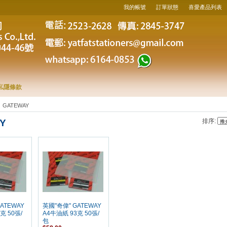
我的帳號
訂單狀態
喜愛產品列表
私隱條款
GATEWAY
Y
排序:
ATEWAY
英國"奇偉" GATEWAY
克 50張/
A4牛油紙 93克 50張/
包