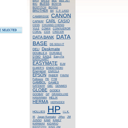
BAQI
BATES
BEE
BEE JET
BLESS
BIC
BOSTIK
BOSTITCH
BOYOU
BROTHER
BX
C.P. LASO
CANON
CAMBRIDGE
CASIO
CARL
CAPWAY
CESS
CHUANG CHENG
YULE
COMIX
CONQUEROR
COX
CORAL
CRECER
DATA
DATA BANK
BASE
DE-SOLV-IT
Deskmate
DELI
DOUBLE A
DURABLE
DYMO
EAGLE
Easy-Fix
EASYCHART
EASYMATE
ELM
ENDO KEIKI
ELMER'S
Energizer
ENROLA
EPSON
FABER
FAVINI
FK
Fellowes
FYM
GAMBOL
GAMES
GATEWAY
GBC
GENMES
GLOBE
GODEX
GOOBAY
GP
GRANDLUXE
HELIX
HANAYAMA
HERMA
HERNIDEX
HP
HOLLIES
I.L.K.
IK
Japan Kuretake
Jiffex
JM
JUNSO
KAMI
KAMLY
KAPAMAX
KIDARIO
KIDSTOYO
KING JIM