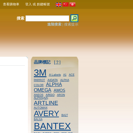
查看購物車
登入
或
創建帳號
搜索
進階搜索
|
搜索提示
品牌標記
[？]
3M
A Labels
A1
ACE
AIDATA
PARROT
ALPHA
ALPHA
COLOR
OMEGA
AMOS
ARGO
ANEOS
ARON
ALPHA(AA)
ARTLINE
AUTOMAX
AVERY
BA27
BAIJIA
BANTEX