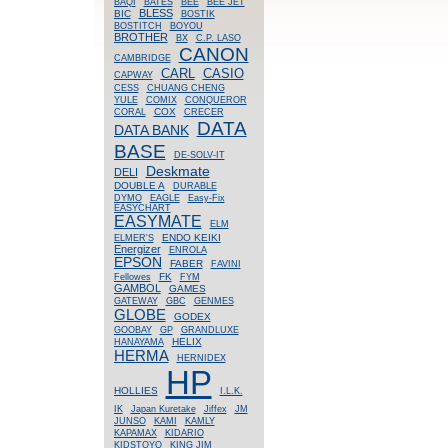
BAQI
BATES
BEE
BEE JET
BLESS
BIC
BOSTIK
BOSTITCH
BOYOU
BROTHER
BX
C.P. LASO
CANON
CAMBRIDGE
CASIO
CARL
CAPWAY
CESS
CHUANG CHENG
YULE
COMIX
CONQUEROR
COX
CORAL
CRECER
DATA
DATA BANK
BASE
DE-SOLV-IT
Deskmate
DELI
DOUBLE A
DURABLE
DYMO
EAGLE
Easy-Fix
EASYCHART
EASYMATE
ELM
ENDO KEIKI
ELMER'S
Energizer
ENROLA
EPSON
FABER
FAVINI
FK
Fellowes
FYM
GAMBOL
GAMES
GATEWAY
GBC
GENMES
GLOBE
GODEX
GOOBAY
GP
GRANDLUXE
HELIX
HANAYAMA
HERMA
HERNIDEX
HP
HOLLIES
I.L.K.
IK
Japan Kuretake
Jiffex
JM
JUNSO
KAMI
KAMLY
KAPAMAX
KIDARIO
KIDSTOYO
KING JIM