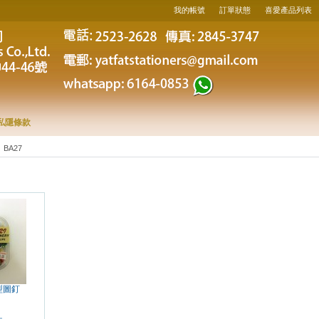
我的帳號
訂單狀態
喜愛產品列表
私隱條款
BA27
鈕型圖釘