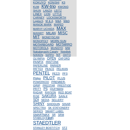
KOKUYO
KONISHI
KS
KW-trio
KUM
KWONG
SHUN
LANZA
LEITZ
LINEX
LION
LITTLE
CARNEY
LOCKSWORTH
Logitech
M & A
M&A
M&G
MANOK MARK
MAPED
MAX
MARVY UCHIDA
MISC
MILAN
MAYART
MIT
MONEYSCAN
MORN SUN
MONOPOLY
MOTARRO
MOTARBOARD
MOTOROLA
MUNGYO
MW
Nakabayashi Capaty
Needtek
NT
NIKKEN
NIPPO
OHTO
OPEN
OLYMPIA
OXFORD
PANFIX
PANTONE
PAPERLINE
PARKER
PATTEX
PEACE
PELIKAN
PENTEL
PEZZI
PFS
PILOT
PLUS
Philips
PREMIER-
POWERKOO
GRIP
PRESTAR
PRESTIGE
PS
QUITMAN
PRITT
RADAR
RAYSON
RED BOAT
SAKURA
SAN-X
RISE
SDI
SEDIA
SELLERY
SHINY
SHOGUN
SINAR
SPECTRA
SK STATIONERY
SERIES
SMART LABEL
SMARTMAX
SR
SRM
STABILO(天鵝牌)
STAEDTLER
STANLEY BOSTITCH
STZ