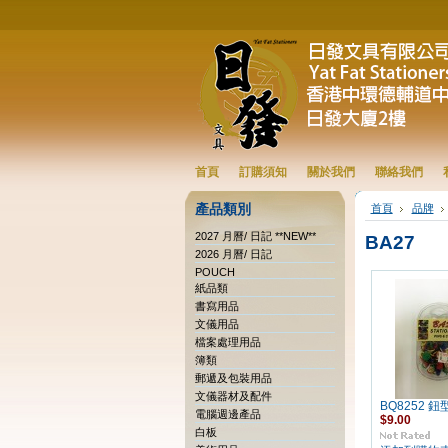
首頁
訂購須知
關於我們
聯絡我們
產品類別
首頁
品牌
2027 月曆/ 日記 **NEW**
BA27
2026 月曆/ 日記
POUCH
紙品類
書寫用品
文儀用品
檔案處理用品
簿類
郵遞及包裝用品
文儀器材及配件
BQ8252 
電腦週邊產品
$9.00
白板