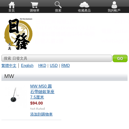
首頁
購物單
搜索
收藏產品
我的帳戶
搜索 日發文具
繁體中文
│
English
HKD
｜
USD
｜
RMD
MW
MW M50 圓
石帶鏈銀筆座
7.5厘米
$94.00
添加到購物車