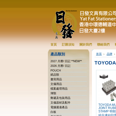
首頁
訂購須知
關於我們
聯絡我們
產品類別
首頁
品牌
2027 月曆/ 日記 **NEW**
TOYODA
2026 月曆/ 日記
POUCH
紙品類
書寫用品
文儀用品
檔案處理用品
簿類
郵遞及包裝用品
文儀器材及配件
TOYODA MU
電腦週邊產品
JOINT RUB
STAMP 明
白板
組合連結印