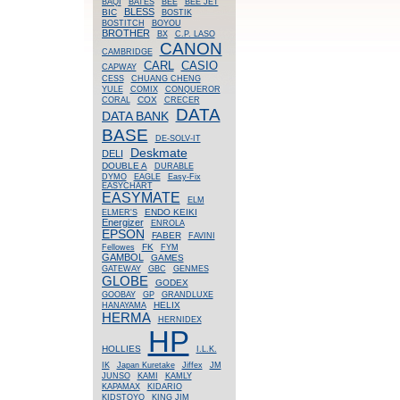
BAQI
BATES
BEE
BEE JET
BLESS
BIC
BOSTIK
BOSTITCH
BOYOU
BROTHER
BX
C.P. LASO
CANON
CAMBRIDGE
CASIO
CARL
CAPWAY
CESS
CHUANG CHENG
YULE
COMIX
CONQUEROR
COX
CORAL
CRECER
DATA
DATA BANK
BASE
DE-SOLV-IT
Deskmate
DELI
DOUBLE A
DURABLE
DYMO
EAGLE
Easy-Fix
EASYCHART
EASYMATE
ELM
ENDO KEIKI
ELMER'S
Energizer
ENROLA
EPSON
FABER
FAVINI
FK
Fellowes
FYM
GAMBOL
GAMES
GATEWAY
GBC
GENMES
GLOBE
GODEX
GOOBAY
GP
GRANDLUXE
HELIX
HANAYAMA
HERMA
HERNIDEX
HP
HOLLIES
I.L.K.
IK
Japan Kuretake
Jiffex
JM
JUNSO
KAMI
KAMLY
KAPAMAX
KIDARIO
KIDSTOYO
KING JIM