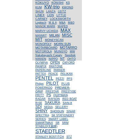
KOKUYO
KONISHI
KS
KW-trio
KUM
KWONG
SHUN
LANZA
LEITZ
LINEX
LION
LITTLE
CARNEY
LOCKSWORTH
Logitech
M & A
M&A
M&G
MANOK MARK
MAPED
MAX
MARVY UCHIDA
MISC
MILAN
MAYART
MIT
MONEYSCAN
MORN SUN
MONOPOLY
MOTARRO
MOTARBOARD
MOTOROLA
MUNGYO
MW
Nakabayashi Capaty
Needtek
NT
NIKKEN
NIPPO
OHTO
OPEN
OLYMPIA
OXFORD
PANFIX
PANTONE
PAPERLINE
PARKER
PATTEX
PEACE
PELIKAN
PENTEL
PEZZI
PFS
PILOT
PLUS
Philips
PREMIER-
POWERKOO
GRIP
PRESTAR
PRESTIGE
PS
QUITMAN
PRITT
RADAR
RAYSON
RED BOAT
SAKURA
SAN-X
RISE
SDI
SEDIA
SELLERY
SHINY
SHOGUN
SINAR
SPECTRA
SK STATIONERY
SERIES
SMART LABEL
SMARTMAX
SR
SRM
STABILO(天鵝牌)
STAEDTLER
STANLEY BOSTITCH
STZ