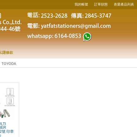
我的帳號
訂單狀態
喜愛產品列表
私隱條款
TOYODA
LTI
BER
朝2號 印章
章