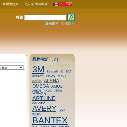
查看購物車
登入
或
創建帳號
搜索
進階搜索
|
搜索提示
品牌標記
[？]
3M
A Labels
A1
ACE
AIDATA
PARROT
ALPHA
ALPHA
COLOR
OMEGA
AMOS
ARGO
ANEOS
ARON
ALPHA(AA)
ARTLINE
AUTOMAX
AVERY
BA27
BAIJIA
BANTEX