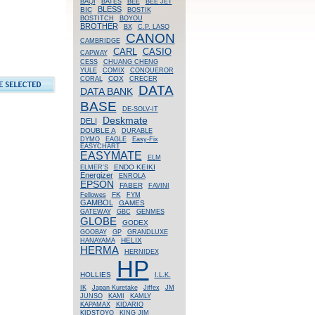
BAQI
BATES
BEE
BEE JET
BLESS
BIC
BOSTIK
BOSTITCH
BOYOU
BROTHER
BX
C.P. LASO
CANON
CAMBRIDGE
CASIO
CARL
CAPWAY
CESS
CHUANG CHENG
YULE
COMIX
CONQUEROR
COX
CORAL
CRECER
DATA
DATA BANK
BASE
DE-SOLV-IT
Deskmate
DELI
DOUBLE A
DURABLE
DYMO
EAGLE
Easy-Fix
EASYCHART
EASYMATE
ELM
ENDO KEIKI
ELMER'S
Energizer
ENROLA
EPSON
FABER
FAVINI
FK
Fellowes
FYM
GAMBOL
GAMES
GATEWAY
GBC
GENMES
GLOBE
GODEX
GOOBAY
GP
GRANDLUXE
HELIX
HANAYAMA
HERMA
HERNIDEX
HP
HOLLIES
I.L.K.
IK
Japan Kuretake
Jiffex
JM
JUNSO
KAMI
KAMLY
KAPAMAX
KIDARIO
KIDSTOYO
KING JIM