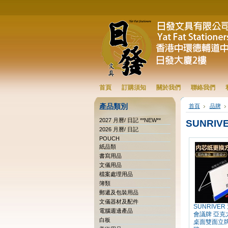
首頁
訂購須知
關於我們
聯絡我們
產品類別
首頁
品牌
2027 月曆/ 日記 **NEW**
SUNRIV
2026 月曆/ 日記
POUCH
紙品類
書寫用品
文儀用品
檔案處理用品
簿類
郵遞及包裝用品
文儀器材及配件
SUNRIVE
電腦週邊產品
會議牌 亞克
白板
桌面雙面立牌