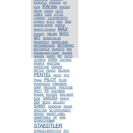
KOKUYO
KONISHI
KS
KW-trio
KUM
KWONG
SHUN
LANZA
LEITZ
LINEX
LION
LITTLE
CARNEY
LOCKSWORTH
Logitech
M & A
M&A
M&G
MANOK MARK
MAPED
MAX
MARVY UCHIDA
MISC
MILAN
MAYART
MIT
MONEYSCAN
MORN SUN
MONOPOLY
MOTARRO
MOTARBOARD
MOTOROLA
MUNGYO
MW
Nakabayashi Capaty
Needtek
NT
NIKKEN
NIPPO
OHTO
OPEN
OLYMPIA
OXFORD
PANFIX
PANTONE
PAPERLINE
PARKER
PATTEX
PEACE
PELIKAN
PENTEL
PEZZI
PFS
PILOT
PLUS
Philips
PREMIER-
POWERKOO
GRIP
PRESTAR
PRESTIGE
PS
QUITMAN
PRITT
RADAR
RAYSON
RED BOAT
SAKURA
SAN-X
RISE
SDI
SEDIA
SELLERY
SHINY
SHOGUN
SINAR
SPECTRA
SK STATIONERY
SERIES
SMART LABEL
SMARTMAX
SR
SRM
STABILO(天鵝牌)
STAEDTLER
STANLEY BOSTITCH
STZ