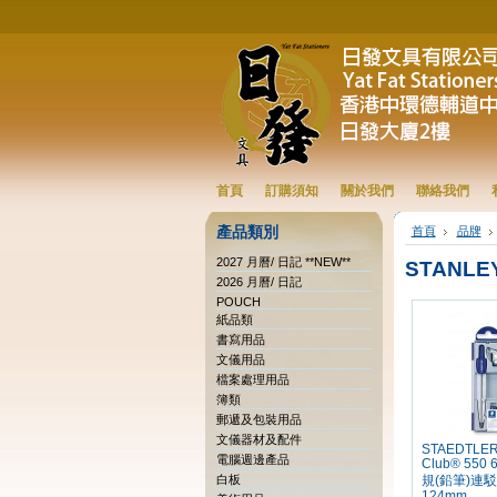
首頁
訂購須知
關於我們
聯絡我們
產品類別
首頁
品牌
2027 月曆/ 日記 **NEW**
STANLE
2026 月曆/ 日記
POUCH
紙品類
書寫用品
文儀用品
檔案處理用品
簿類
郵遞及包裝用品
文儀器材及配件
STAEDTLER 
電腦週邊產品
Club® 550
白板
規(鉛筆)連
124mm