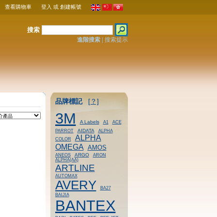
查看購物車
登入
或
創建帳號
搜索
進階搜索
|
搜索提示
品牌標記
[？]
3M
A Labels
A1
ACE
AIDATA
PARROT
ALPHA
ALPHA
COLOR
OMEGA
AMOS
ARGO
ANEOS
ARON
ALPHA(AA)
ARTLINE
AUTOMAX
AVERY
BA27
BAIJIA
BANTEX