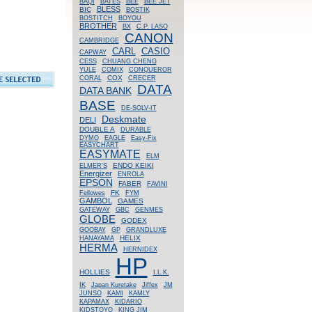
BAQI
BATES
BEE
BEE JET
BLESS
BIC
BOSTIK
BOSTITCH
BOYOU
BROTHER
BX
C.P. LASO
CANON
CAMBRIDGE
CASIO
CARL
CAPWAY
CESS
CHUANG CHENG
YULE
COMIX
CONQUEROR
COX
CORAL
CRECER
DATA
DATA BANK
BASE
DE-SOLV-IT
Deskmate
DELI
DOUBLE A
DURABLE
DYMO
EAGLE
Easy-Fix
EASYCHART
EASYMATE
ELM
ENDO KEIKI
ELMER'S
Energizer
ENROLA
EPSON
FABER
FAVINI
FK
Fellowes
FYM
GAMBOL
GAMES
GATEWAY
GBC
GENMES
GLOBE
GODEX
GOOBAY
GP
GRANDLUXE
HELIX
HANAYAMA
HERMA
HERNIDEX
HP
HOLLIES
I.L.K.
IK
Japan Kuretake
Jiffex
JM
JUNSO
KAMI
KAMLY
KAPAMAX
KIDARIO
KIDSTOYO
KING JIM