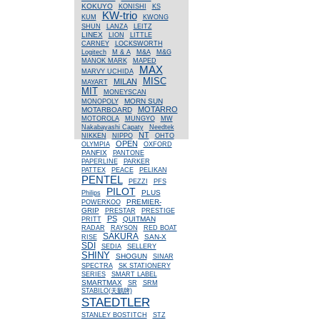
KOKUYO
KONISHI
KS
KW-trio
KUM
KWONG
SHUN
LANZA
LEITZ
LINEX
LION
LITTLE
CARNEY
LOCKSWORTH
Logitech
M & A
M&A
M&G
MANOK MARK
MAPED
MAX
MARVY UCHIDA
MISC
MILAN
MAYART
MIT
MONEYSCAN
MORN SUN
MONOPOLY
MOTARRO
MOTARBOARD
MOTOROLA
MUNGYO
MW
Nakabayashi Capaty
Needtek
NT
NIKKEN
NIPPO
OHTO
OPEN
OLYMPIA
OXFORD
PANFIX
PANTONE
PAPERLINE
PARKER
PATTEX
PEACE
PELIKAN
PENTEL
PEZZI
PFS
PILOT
PLUS
Philips
PREMIER-
POWERKOO
GRIP
PRESTAR
PRESTIGE
PS
QUITMAN
PRITT
RADAR
RAYSON
RED BOAT
SAKURA
SAN-X
RISE
SDI
SEDIA
SELLERY
SHINY
SHOGUN
SINAR
SPECTRA
SK STATIONERY
SERIES
SMART LABEL
SMARTMAX
SR
SRM
STABILO(天鵝牌)
STAEDTLER
STANLEY BOSTITCH
STZ