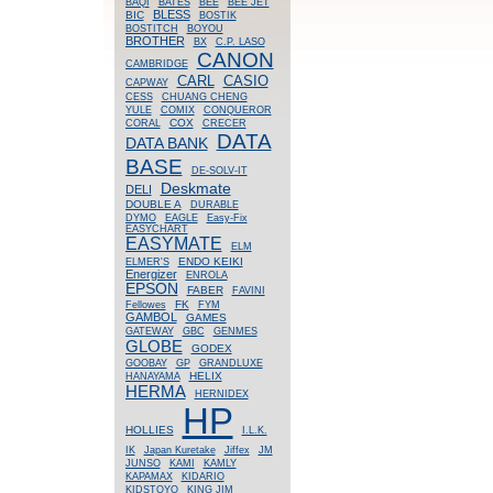
BAQI
BATES
BEE
BEE JET
BLESS
BIC
BOSTIK
BOSTITCH
BOYOU
BROTHER
BX
C.P. LASO
CANON
CAMBRIDGE
CASIO
CARL
CAPWAY
CESS
CHUANG CHENG
YULE
COMIX
CONQUEROR
COX
CORAL
CRECER
DATA
DATA BANK
BASE
DE-SOLV-IT
Deskmate
DELI
DOUBLE A
DURABLE
DYMO
EAGLE
Easy-Fix
EASYCHART
EASYMATE
ELM
ENDO KEIKI
ELMER'S
Energizer
ENROLA
EPSON
FABER
FAVINI
FK
Fellowes
FYM
GAMBOL
GAMES
GATEWAY
GBC
GENMES
GLOBE
GODEX
GOOBAY
GP
GRANDLUXE
HELIX
HANAYAMA
HERMA
HERNIDEX
HP
HOLLIES
I.L.K.
IK
Japan Kuretake
Jiffex
JM
JUNSO
KAMI
KAMLY
KAPAMAX
KIDARIO
KIDSTOYO
KING JIM