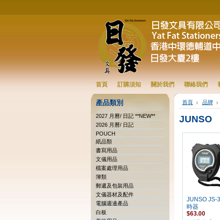
首頁
訂購須知
關於我們
聯絡我們
產品類別
首頁
品牌
2027 月曆/ 日記 **NEW**
JUNSO
2026 月曆/ 日記
POUCH
紙品類
書寫用品
文儀用品
檔案處理用品
簿類
郵遞及包裝用品
文儀器材及配件
JUNSO JS
電腦週邊產品
時器
白板
$63.00