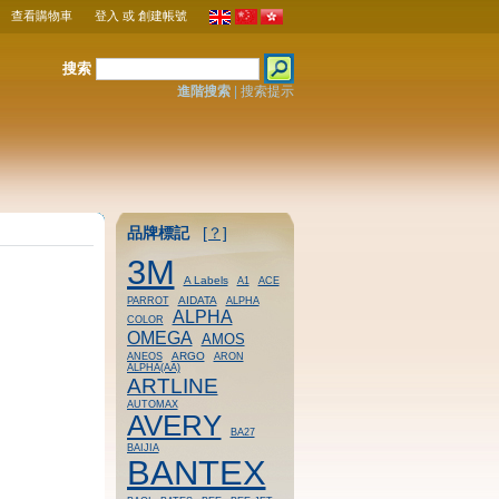
查看購物車
登入
或
創建帳號
搜索
進階搜索
|
搜索提示
品牌標記
[？]
3M
A Labels
A1
ACE
AIDATA
PARROT
ALPHA
ALPHA
COLOR
OMEGA
AMOS
ARGO
ANEOS
ARON
ALPHA(AA)
ARTLINE
AUTOMAX
AVERY
BA27
BAIJIA
BANTEX