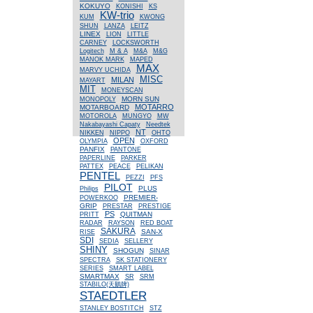
KOKUYO
KONISHI
KS
KW-trio
KUM
KWONG
SHUN
LANZA
LEITZ
LINEX
LION
LITTLE
CARNEY
LOCKSWORTH
Logitech
M & A
M&A
M&G
MANOK MARK
MAPED
MAX
MARVY UCHIDA
MISC
MILAN
MAYART
MIT
MONEYSCAN
MORN SUN
MONOPOLY
MOTARRO
MOTARBOARD
MOTOROLA
MUNGYO
MW
Nakabayashi Capaty
Needtek
NT
NIKKEN
NIPPO
OHTO
OPEN
OLYMPIA
OXFORD
PANFIX
PANTONE
PAPERLINE
PARKER
PATTEX
PEACE
PELIKAN
PENTEL
PEZZI
PFS
PILOT
PLUS
Philips
PREMIER-
POWERKOO
GRIP
PRESTAR
PRESTIGE
PS
QUITMAN
PRITT
RADAR
RAYSON
RED BOAT
SAKURA
SAN-X
RISE
SDI
SEDIA
SELLERY
SHINY
SHOGUN
SINAR
SPECTRA
SK STATIONERY
SERIES
SMART LABEL
SMARTMAX
SR
SRM
STABILO(天鵝牌)
STAEDTLER
STANLEY BOSTITCH
STZ