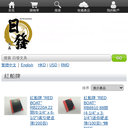
首頁
購物單
搜索
收藏產品
我的帳戶
搜索 日發文具
繁體中文
│
English
HKD
｜
USD
｜
RMD
紅船牌
排序:
紅船牌 "RED
紅船牌 "RED
BOAT"
BOAT"
RB2220A 22
RB8810 88開
開(8-1/4" x 6-
(4-1/4" x 3-
1/2")索引硬皮
1/4")迷你硬皮
簿(200頁)
簿(100頁) *轉