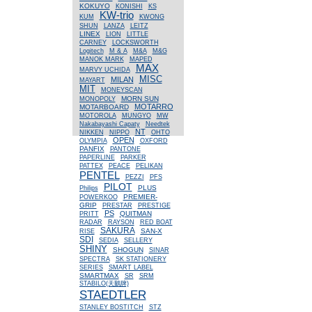
KOKUYO
KONISHI
KS
KW-trio
KUM
KWONG
SHUN
LANZA
LEITZ
LINEX
LION
LITTLE
CARNEY
LOCKSWORTH
Logitech
M & A
M&A
M&G
MANOK MARK
MAPED
MAX
MARVY UCHIDA
MISC
MILAN
MAYART
MIT
MONEYSCAN
MORN SUN
MONOPOLY
MOTARRO
MOTARBOARD
MOTOROLA
MUNGYO
MW
Nakabayashi Capaty
Needtek
NT
NIKKEN
NIPPO
OHTO
OPEN
OLYMPIA
OXFORD
PANFIX
PANTONE
PAPERLINE
PARKER
PATTEX
PEACE
PELIKAN
PENTEL
PEZZI
PFS
PILOT
PLUS
Philips
PREMIER-
POWERKOO
GRIP
PRESTAR
PRESTIGE
PS
QUITMAN
PRITT
RADAR
RAYSON
RED BOAT
SAKURA
SAN-X
RISE
SDI
SEDIA
SELLERY
SHINY
SHOGUN
SINAR
SPECTRA
SK STATIONERY
SERIES
SMART LABEL
SMARTMAX
SR
SRM
STABILO(天鵝牌)
STAEDTLER
STANLEY BOSTITCH
STZ