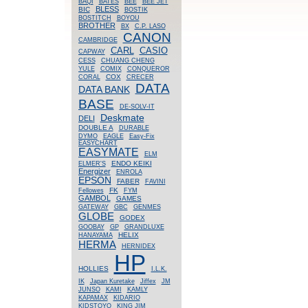
BAQI
BATES
BEE
BEE JET
BLESS
BIC
BOSTIK
BOSTITCH
BOYOU
BROTHER
BX
C.P. LASO
CANON
CAMBRIDGE
CASIO
CARL
CAPWAY
CESS
CHUANG CHENG
YULE
COMIX
CONQUEROR
COX
CORAL
CRECER
DATA
DATA BANK
BASE
DE-SOLV-IT
Deskmate
DELI
DOUBLE A
DURABLE
DYMO
EAGLE
Easy-Fix
EASYCHART
EASYMATE
ELM
ENDO KEIKI
ELMER'S
Energizer
ENROLA
EPSON
FABER
FAVINI
FK
Fellowes
FYM
GAMBOL
GAMES
GATEWAY
GBC
GENMES
GLOBE
GODEX
GOOBAY
GP
GRANDLUXE
HELIX
HANAYAMA
HERMA
HERNIDEX
HP
HOLLIES
I.L.K.
IK
Japan Kuretake
Jiffex
JM
JUNSO
KAMI
KAMLY
KAPAMAX
KIDARIO
KIDSTOYO
KING JIM