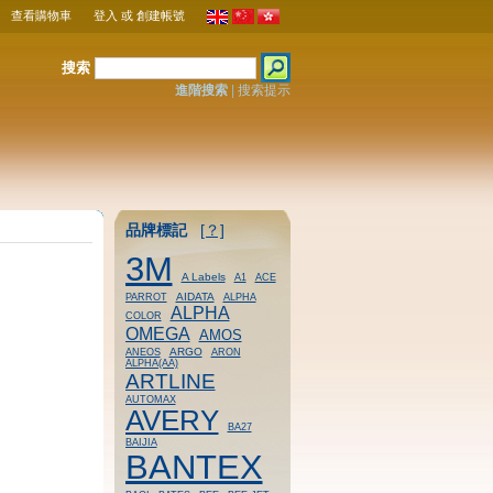
查看購物車
登入
或
創建帳號
搜索
進階搜索
|
搜索提示
品牌標記
[？]
3M
A Labels
A1
ACE
AIDATA
PARROT
ALPHA
ALPHA
COLOR
OMEGA
AMOS
ARGO
ANEOS
ARON
ALPHA(AA)
ARTLINE
AUTOMAX
AVERY
BA27
BAIJIA
BANTEX