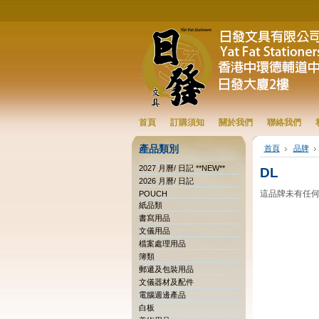
首頁
訂購須知
關於我們
聯絡我們
產品類別
首頁
品牌
2027 月曆/ 日記 **NEW**
DL
2026 月曆/ 日記
這品牌未有任
POUCH
紙品類
書寫用品
文儀用品
檔案處理用品
簿類
郵遞及包裝用品
文儀器材及配件
電腦週邊產品
白板