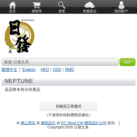
首頁
購物單
搜索
收藏產品
我的帳戶
搜索 日發文具
繁體中文
│
English
HKD
｜
USD
｜
RMD
NEPTUNE
這品牌未有任何產品
切換至正常模式
（不適用於移動瀏覽器優化）
本
網上商店
及
網頁設計
由
EC Shop City
網頁設計公司
提供。│
Copyright 2026 日發文具.