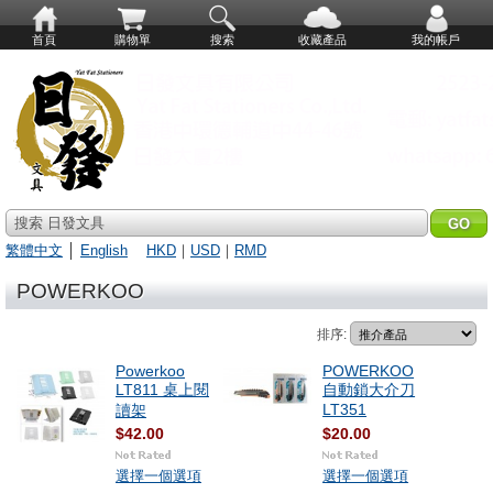
首頁
購物單
搜索
收藏產品
我的帳戶
搜索 日發文具
繁體中文
│
English
HKD
｜
USD
｜
RMD
POWERKOO
排序:
Powerkoo
POWERKOO
LT811 桌上閱
自動鎖大介刀
LT351
讀架
$42.00
$20.00
選擇一個選項
選擇一個選項