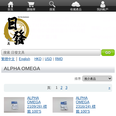
首頁
購物單
搜索
收藏產品
我的帳戶
搜索 日發文具
繁體中文
│
English
HKD
｜
USD
｜
RMD
ALPHA OMEGA
排序:
頁:
1
2
3
»
ALPHA
ALPHA
OMEGA
OMEGA
2109(26) 標
2316(24) 標
籤 100'S
籤 100'S