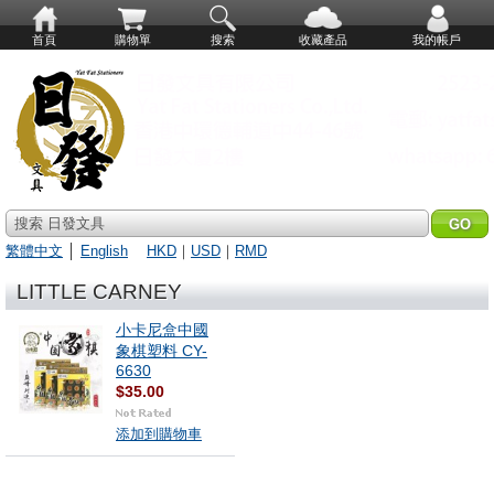
首頁
購物單
搜索
收藏產品
我的帳戶
搜索 日發文具
繁體中文
│
English
HKD
｜
USD
｜
RMD
LITTLE CARNEY
小卡尼盒中國
象棋塑料 CY-
6630
$35.00
添加到購物車