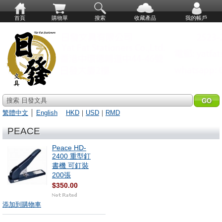
首頁
購物單
搜索
收藏產品
我的帳戶
搜索 日發文具
繁體中文
│
English
HKD
｜
USD
｜
RMD
PEACE
Peace HD-
2400 重型釘
書機 可釘裝
200張
$350.00
添加到購物車