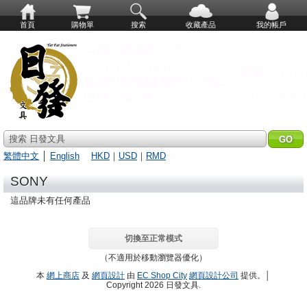
首頁
購物單
搜索
收藏產品
我的帳戶
搜索 日發文具
繁體中文
│
English
HKD
｜
USD
｜
RMD
SONY
這品牌未有任何產品
切換至正常模式
（不適用於移動瀏覽器優化）
本
網上商店
及
網頁設計
由
EC Shop City
網頁設計公司
提供。│
Copyright 2026 日發文具.